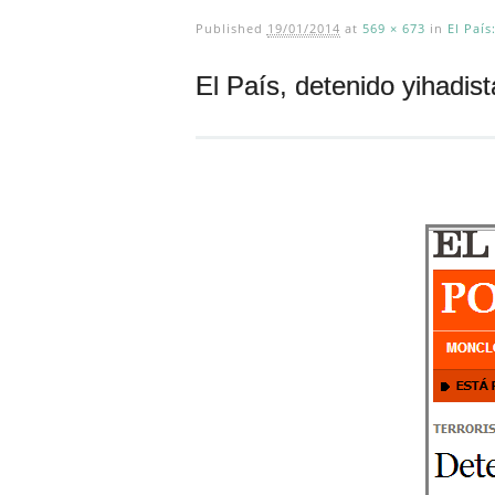
Published
19/01/2014
at
569 × 673
in
El País
El País, detenido yihadis