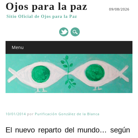
Ojos para la paz
09/08/2026
Sitio Oficial de Ojos para la Paz
Main menu
Skip
Menu
to
content
10/01/2014
por
Purificación González de la Blanca
El nuevo reparto del mundo… según