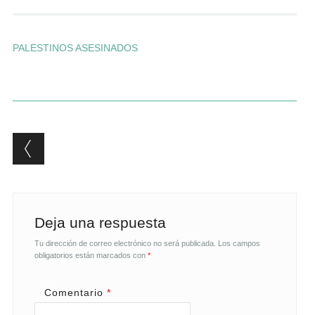
Andrés Vázquez de Sola
PALESTINOS ASESINADOS
Post navigation
Deja una respuesta
Tu dirección de correo electrónico no será publicada.
Los campos
obligatorios están marcados con
*
Comentario
*