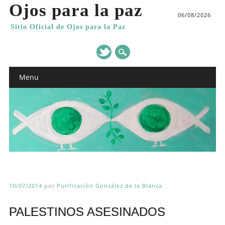
Ojos para la paz
06/08/2026
Sitio Oficial de Ojos para la Paz
Main menu
Skip
Menu
to
content
10/07/2014
por
Purificación González de la Blanca
PALESTINOS ASESINADOS