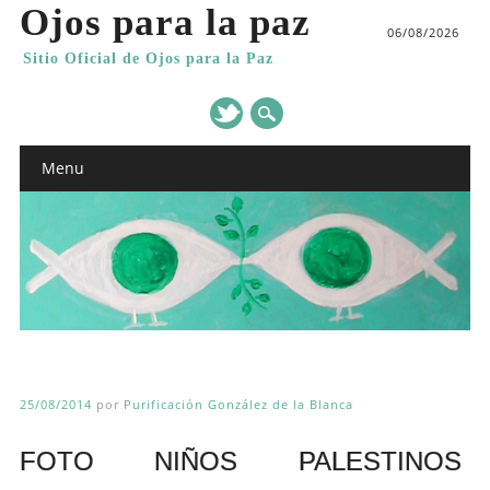
Ojos para la paz
06/08/2026
Sitio Oficial de Ojos para la Paz
Main menu
Skip
Menu
to
content
25/08/2014
por
Purificación González de la Blanca
FOTO NIÑOS PALESTINOS