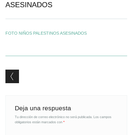
ASESINADOS
Andrés Vázquez de Sola
FOTO NIÑOS PALESTINOS ASESINADOS
Post navigation
Deja una respuesta
Tu dirección de correo electrónico no será publicada.
Los campos
obligatorios están marcados con
*