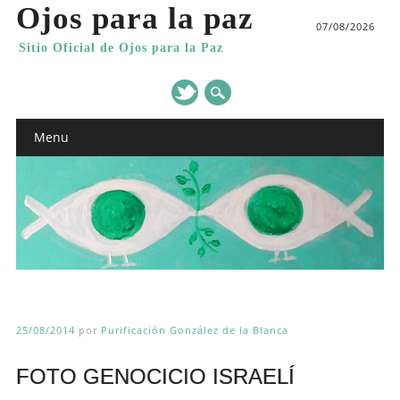
Ojos para la paz
07/08/2026
Sitio Oficial de Ojos para la Paz
Main menu
Skip
Menu
to
content
25/08/2014
por
Purificación González de la Blanca
FOTO GENOCICIO ISRAELÍ