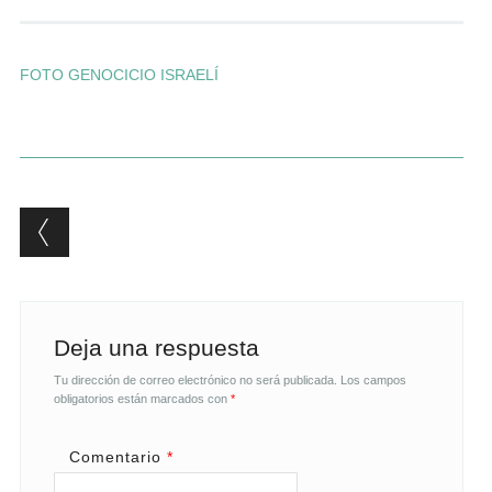
Andrés Vázquez de Sola
FOTO GENOCICIO ISRAELÍ
Post navigation
Deja una respuesta
Tu dirección de correo electrónico no será publicada.
Los campos
obligatorios están marcados con
*
Comentario
*