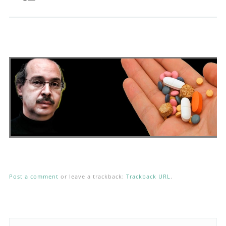
Andrés Vázquez de Sola
Post a comment
or leave a trackback:
Trackback URL
.