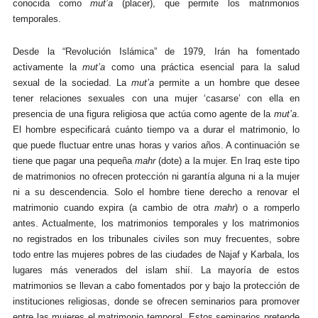
conocida como
mut’a
(placer), que permite los matrimonios
temporales
.
D
esde la “Revolución Islámica” de 1979,
Irán ha fomentado
activamente la
mut’a
como una práctica esencial para la salud
sexual de la sociedad. La
mut’a
permite a un hombre que desee
tener relaciones sexuales con una mujer ‘casarse’ con ella en
presencia de una figura religiosa que actúa como agente de la
mut’a
.
El hombre especificará cuánto tiempo va a durar el matrimonio, lo
que puede fluctuar entre unas horas y varios años. A continuación se
tiene que pagar una pequeña
mahr
(dote) a la mujer. En Iraq este tipo
de matrimonios no ofrecen protección ni garantía alguna ni a la mujer
ni a su descendencia. Solo el hombre tiene derecho a renovar el
matrimonio cuando expira (a cambio de otra
mahr
) o a romperlo
antes. Actualmente, los matrimonios temporales y los matrimonios
no registrados en los tribunales civiles son muy frecuentes, sobre
todo entre las mujeres pobres de las ciudades de Najaf y Karbala, los
lugares más venerados del islam shií. La mayoría de estos
matrimonios se llevan a cabo fomentados por y bajo la protección de
instituciones religiosas, donde se ofrecen seminarios para promover
entre las mujeres el matrimonio temporal. Estos seminarios pretende