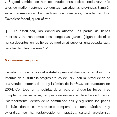
y Bagdad también se han observado unos índices cada vez más
altos de malformaciones congénitas. En algunas provincias también
están aumentando los índices de cánceres, añade la Dra.
Savabieasfahani, quien afirma:
“
[…] La esterilidad, los continuos abortos, los partos de bebés
muertos y las malformaciones congénitas graves (algunos de ellos
nunca descritos en los libros de medicina) suponen una pesada lacra
para las familias iraquíes”
[20]
.
Matrimonio temporal
En relación con la ley del estatuto personal (ley de la familia), los
intentos de sustituir la progresista ley de 1959 con la introducción de
en
una versión sectaria de la ley islámica de la
sharia
se frustraron
2004.
Con todo, en la realidad de un país en el que las leyes ni se
cumplen ni se respetan, tampoco se respeta el derecho civil iraquí.
Posteriormente,
dentro de la comunidad shií
y siguiendo los pasos
de Irán
donde el matrimonio temporal es una práctica muy
extendida,
se ha restablecido
un práctica cultural preislámica