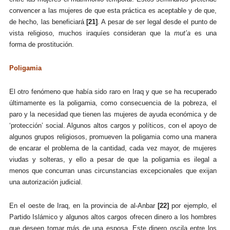
convencer a las mujeres de que esta práctica es aceptable y de que,
de hecho, las beneficiará
[21]
. A pesar de ser legal desde el punto de
vista religioso, muchos iraquíes consideran que la
mut’a
es una
forma de prostitución.
Poligamia
El otro fenómeno que había sido raro en Iraq y que se ha recuperado
últimamente es la poligamia, como consecuencia de la pobreza, el
paro y la necesidad que tienen las mujeres de ayuda económica y de
‘protección’ social. Algunos altos cargos y políticos, con el apoyo de
algunos grupos religiosos, promueven la poligamia como una manera
de encarar el problema de la cantidad, cada vez mayor, de mujeres
viudas y solteras, y ello a pesar de que la poligamia es ilegal a
menos que concurran unas circunstancias excepcionales que exijan
una autorización judicial.
En el oeste de Iraq, en la provincia de al-Anbar
[22]
por ejemplo, el
Partido Islámico y algunos altos cargos ofrecen dinero a los hombres
que deseen tomar más de una esposa. Este dinero oscila entre los