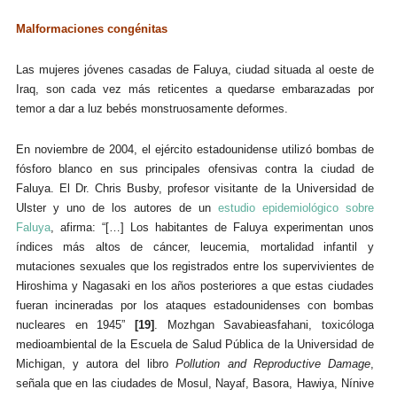
Malformaciones congénitas
Las mujeres jóvenes casadas de Faluya, ciudad situada al oeste de
Iraq, son cada vez más reticentes a quedarse embarazadas por
temor a dar a luz bebés monstruosamente deformes.
En noviembre de 2004, el ejército estadounidense utilizó bombas de
fósforo blanco en sus principales ofensivas contra la ciudad de
Faluya. El Dr. Chris Busby, profesor visitante de la Universidad de
Ulster y uno de los autores de un
estudio epidemiológico sobre
Faluya
, afirma: “[…] Los habitantes de Faluya experimentan unos
índices más altos de cáncer, leucemia, mortalidad infantil y
mutaciones sexuales que los registrados entre los supervivientes de
Hiroshima y Nagasaki en los años posteriores a que estas ciudades
fueran incineradas por los ataques estadounidenses con bombas
nucleares en 1945”
[19]
. Mozhgan Savabieasfahani, toxicóloga
medioambiental de la Escuela de Salud Pública de la Universidad de
Michigan, y autora del libro
Pollution and Reproductive Damage
,
señala que en las ciudades de Mosul, Nayaf, Basora, Hawiya, Nínive