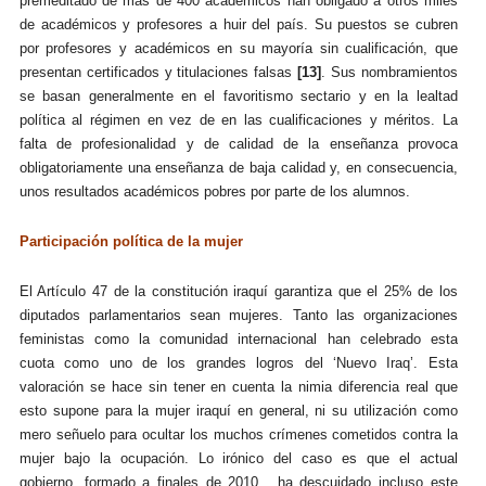
premeditado de más de 400 académicos han obligado a otros miles
de académicos y profesores a huir del país. Su puestos se cubren
por profesores y académicos en su mayoría sin cualificación, que
presentan certificados y titulaciones falsas
[13]
. Sus nombramientos
se basan generalmente en el favoritismo sectario y en la lealtad
política al régimen en vez de en las cualificaciones y méritos. La
falta de profesionalidad y de calidad de la enseñanza provoca
obligatoriamente una enseñanza de baja calidad y, en consecuencia,
unos resultados académicos
pobres
por parte de los alumnos.
Participación política de la mujer
El Artículo 47 de la constitución iraquí garantiza que el 25% de los
diputados parlamentarios sean mujeres. Tanto las organizaciones
feministas como la comunidad internacional han celebrado esta
cuota como uno de los grandes logros del ‘Nuevo Iraq’. Esta
valoración se hace sin tener en cuenta la nimia diferencia real que
esto supone para la mujer iraquí en general, ni su utilización como
mero señuelo para ocultar los muchos crímenes cometidos contra la
mujer bajo la ocupación. Lo irónico del caso es que el actual
gobierno, formado a finales de 2010, ha descuidado
incluso
este