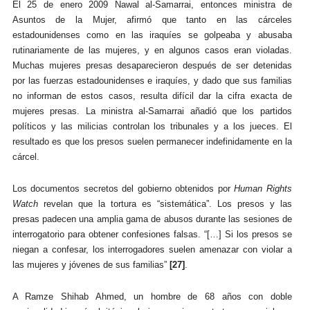
El 25 de enero 2009 Nawal al-Samarrai, entonces ministra de
Asuntos de la Mujer, afirmó que tanto en las cárceles
estadounidenses como en las iraquíes se golpeaba y abusaba
rutinariamente de las mujeres, y en algunos casos eran violadas.
Muchas mujeres presas desaparecieron después de ser detenidas
por las fuerzas estadounidenses e iraquíes, y dado que sus familias
no informan de estos casos, resulta difícil dar la cifra exacta de
mujeres presas. La ministra al-Samarrai añadió que los partidos
políticos y las milicias controlan los tribunales y a los jueces. El
resultado es que los presos suelen permanecer indefinidamente en la
cárcel.
Los documentos secretos del gobierno obtenidos por
Human Rights
Watch
revelan que la tortura es “sistemática”. Los presos y las
presas padecen una amplia gama de abusos durante las sesiones de
interrogatorio para obtener confesiones falsas. “[…] Si los presos se
niegan a confesar, los interrogadores suelen amenazar con violar a
las mujeres y jóvenes de sus familias”
[27]
.
A Ramze Shihab Ahmed, un hombre de 68 años con doble