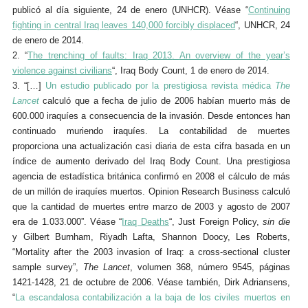
publicó al día siguiente, 24 de enero (UNHCR). Véase “
Continuing
fighting in central Iraq leaves 140,000 forcibly displaced
“, UNHCR, 24
de enero de 2014.
2. “
The
t
renching of
f
aults: Iraq 2013
.
An overview of the year’s
violence against civilians
“, Iraq Body Count, 1 de enero de 2014.
3. “[…]
Un estudio publicado por la prestigiosa revista médica
The
Lancet
calculó que a fecha de julio de 2006 habían muerto más de
600.000 iraquíes a consecuencia de la invasión. Desde entonces han
continuado muriendo iraquíes. La contabilidad de muertes
proporciona una actualización casi diaria de esta cifra basada en un
índice de aumento derivado del Iraq Body Count. Una prestigiosa
agencia de estadística británica confirmó en 2008 el cálculo de más
de un millón de iraquíes muertos. Opinion Research Business calculó
que la cantidad de muertes entre marzo de 2003 y agosto de 2007
era de 1.033.000”. Véase “
Iraq Deaths
“, Just Foreign Policy,
sin die
y
Gilbert Burnham, Riyadh Lafta, Shannon Doocy, Les Roberts,
“Mortality after the 2003 invasion of Iraq: a cross-sectional cluster
sample survey”,
The Lancet
, volumen 368, número 9545, páginas
1421-1428, 21 de octubre de 2006. Véase también, Dirk Adriansens,
“
La escandalosa contabilización a la baja de los civiles muertos en