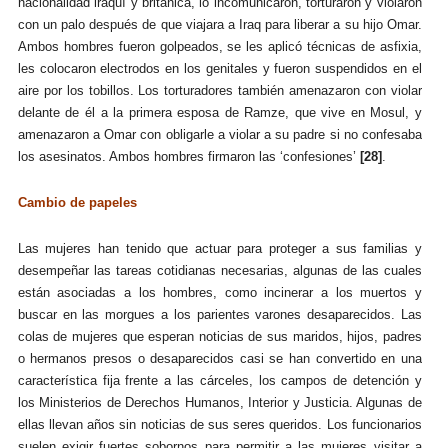
nacionalidad iraquí y británica, lo incomunicaron, torturaron y violaron
con un palo después de que viajara a Iraq para liberar a su hijo Omar.
Ambos hombres fueron golpeados, se les aplicó técnicas de asfixia,
les colocaron electrodos en los genitales y fueron suspendidos en el
aire por los tobillos. Los torturadores también amenazaron con violar
delante de él a la primera esposa de Ramze, que vive en Mosul, y
amenazaron a Omar con obligarle a violar a su padre si no confesaba
los asesinatos. Ambos hombres firmaron las ‘confesiones’
[28]
.
Cambio de papeles
Las mujeres han tenido que actuar para proteger a sus familias y
desempeñar las tareas cotidianas necesarias, algunas de las cuales
están asociadas a los hombres, como incinerar a los muertos y
buscar en las morgues a los parientes varones desaparecidos. Las
colas de mujeres que esperan noticias de sus maridos, hijos, padres
o hermanos presos o desaparecidos casi se han convertido en una
característica fija frente a las cárceles, los campos de detención y
los Ministerios de Derechos Humanos, Interior y Justicia. Algunas de
ellas llevan años sin noticias de sus seres queridos. Los funcionarios
suelen exigir fuertes sobornos para permitir a las mujeres visitar a