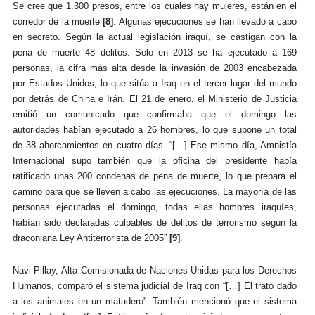
Se cree que 1.300 presos, entre los cuales hay mujeres, están en el
corredor de la muerte
[8]
. Algunas ejecuciones se han llevado a cabo
en secreto. Según la actual legislación iraquí, se castigan con la
pena de muerte 48 delitos. Solo en 2013 se ha ejecutado a 169
personas, la cifra más alta desde la invasión de 2003 encabezada
por Estados Unidos, lo que sitúa a Iraq en el tercer lugar del mundo
por detrás de China e Irán. El 21 de enero, el Ministerio de Justicia
emitió un comunicado que confirmaba que
el domingo
las
autoridades habían ejecutado a 26 hombres, lo que supone un total
de 38 ahorcamientos en cuatro días. “[…] Ese mismo día, Amnistía
Internacional supo también que la oficina del presidente había
ratificado unas 200 condenas de pena de muerte, lo que prepara el
camino para que se lleven a cabo las ejecuciones. La mayoría de las
personas ejecutadas el domingo, todas ellas hombres iraquíes,
habían sido declaradas culpables de delitos de terrorismo según la
draconiana Ley Antiterrorista de 2005”
[9]
.
Navi Pillay, Alta Comisionada de Naciones Unidas para los Derechos
Humanos, comparó el sistema judicial de Iraq con “[…] El trato dado
a los animales en un matadero”. También mencionó que el sistema