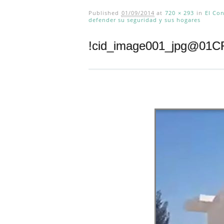
Published
01/09/2014
at
720 × 293
in
El Con
defender su seguridad y sus hogares
!cid_image001_jpg@01