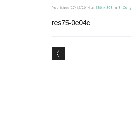
Published
27/12/2014
at
350 × 305
in
El Con
res75-0e04c