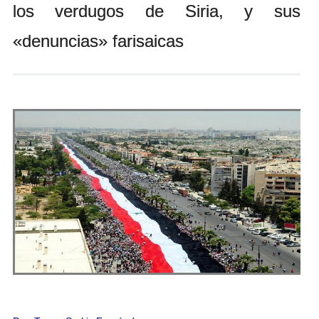
los verdugos de Siria, y sus
Andrés Vázquez de Sola
«denuncias» farisaicas