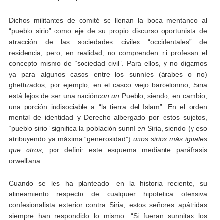
Dichos militantes de comité se llenan la boca mentando al
“pueblo sirio” como eje de su propio discurso oportunista de
atracción de las sociedades civiles “occidentales” de
residencia, pero, en realidad, no comprenden ni profesan el
concepto mismo de “sociedad civil”. Para ellos, y no digamos
ya para algunos casos entre los sunníes (árabes o no)
ghettizados, por ejemplo, en el casco viejo barcelonino, Siria
está lejos de ser una nación
con un
Pueblo, siendo, en cambio,
una porción indisociable a “la tierra del Islam”. En el orden
mental de identidad y Derecho albergado por estos sujetos,
“pueblo sirio” significa la población sunní
en
Siria, siendo (y eso
atribuyendo ya máxima “generosidad”)
unos sirios más iguales
que otros,
por definir este esquema mediante paráfrasis
orwelliana.
Cuando se les ha planteado, en la historia reciente, su
alineamiento respecto de cualquier hipotética ofensiva
confesionalista exterior contra Siria, estos señores apátridas
siempre han respondido lo mismo: “Si fueran sunnitas los