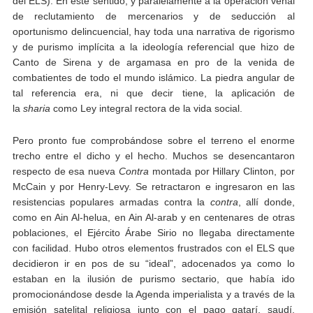
del ELS). En este sentido, y paralelamente a la operación venal
de reclutamiento de mercenarios y de seducción al
oportunismo delincuencial, hay toda una narrativa de rigorismo
y de purismo implícita a la ideología referencial que hizo de
Canto de Sirena y de argamasa en pro de la venida de
combatientes de todo el mundo islámico. La piedra angular de
tal referencia era, ni que decir tiene, la aplicación de
la
sharia
como Ley integral rectora de la vida social.
Pero pronto fue comprobándose sobre el terreno el enorme
trecho entre el dicho y el hecho. Muchos se desencantaron
respecto de esa nueva
C
ontra
montada por Hillary Clinton, por
McCain y por Henry-Levy. Se retractaron e ingresaron en las
resistencias populares armadas contra la
contra
, allí donde,
como en Ain Al-helua, en Ain Al-arab y en centenares de otras
poblaciones, el Ejército Árabe Sirio no llegaba directamente
con facilidad. Hubo otros elementos frustrados con el ELS que
decidieron ir en pos de su “ideal”, adocenados ya como lo
estaban en la ilusión de purismo sectario, que había ido
promocionándose desde la Agenda imperialista y a través de la
emisión satelital religiosa junto con el pago qatarí, saudí,