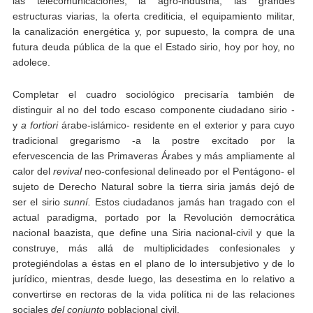
las telecomunicaciones, la agro-industria, las grandes
estructuras viarias, la oferta crediticia, el equipamiento militar,
la canalización energética y, por supuesto, la compra de una
futura deuda pública de la que el Estado sirio, hoy por hoy, no
adolece.
Completar el cuadro sociológico precisaría también de
distinguir al no del todo escaso componente ciudadano sirio -
y
a fortiori
árabe-islámico- residente en el exterior y para cuyo
tradicional gregarismo -a la postre excitado por la
efervescencia de las Primaveras Árabes y más ampliamente al
calor del
revival
neo-confesional delineado por el Pentágono- el
sujeto de Derecho Natural sobre la tierra siria jamás dejó de
ser el sirio
sunní.
Estos ciudadanos jamás han tragado con el
actual paradigma, portado por la Revolución democrática
nacional baazista, que define una Siria nacional-civil y que la
construye, más allá de multiplicidades confesionales y
protegiéndolas a éstas en el plano de lo intersubjetivo y de lo
jurídico, mientras, desde luego, las desestima en lo relativo a
convertirse en rectoras de la vida política ni de las relaciones
sociales
del conjunto
poblacional civil.