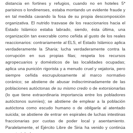
distancia en fortines y refugios, cuando no en hoteles 5*
parisinos o londinenses, estaba montando un evidente fraude y
en tal medida cavando la fosa de su propia descomposición
organizativa. El nutrido trasvase de los reaccionarios hacia el
Estado Islámico estaba labrado, siendo, ésta última, una
organización tan execrable como ceñida al gusto de los reales
reaccionarios: contrariamente al ELS, el Estado Islámico aplica
verdaderamente la
Sharia;
lucha verdaderamente contra la
corrupción en sus propias filas; respeta los recursos
agropecuarios y domésticos de las localidades ocupadas;
aplica una punición rigorista y a menudo cruel y vejatoria, pero
siempre ceñida escrupulosamente al marco normativo
coránico; se abstiene de abusar indiscriminadamente de las
poblaciones autóctonas
de su mismo credo
o de extorsionarlas
(lo que tiene extraordinaria importancia entre los pobladores
autóctonos sunníes); se abstiene de emplear a la población
autóctona como escudo humano o de
obligarla
al atentado
suicida; se abstiene de entrar en espirales de luchas intestinas
fraccionarias por cuotas de poder local y asentamiento.
Paralelamente, el Ejército Libre de Siria ha venido y continúa