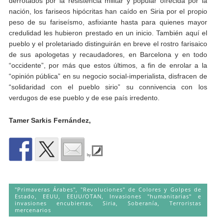
derrotados por la resistencia militar y popular ofrecida por la
nación, los fariseos hipócritas han caído en Siria por el propio
peso de su fariseísmo, asfixiante hasta para quienes mayor
credulidad les hubieron prestado en un inicio. También aquí el
pueblo y el proletariado distinguirán en breve el rostro farisaico
de sus apologetas y recaudadores, en Barcelona y en todo
“occidente”, por más que estos últimos, a fin de enrolar a la
“opinión pública” en su negocio social-imperialista, disfracen de
“solidaridad con el pueblo sirio” su connivencia con los
verdugos de ese pueblo y de ese país irredento.
Tamer Sarkis Fernández,
by
"Primaveras Árabes", "Revoluciones" de Colores y Golpes de
Estado
,
EEUU
,
EEUU/OTAN
,
Invasiones "humanitarias" e
invasiones encubiertas
,
Siria
,
Soberanía
,
Terroristas
mercenarios