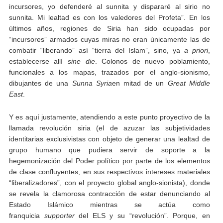
incursores, yo defenderé al sunnita y dispararé al sirio no
sunnita. Mi lealtad es con los valedores del Profeta”. En los
últimos años, regiones de Siria han sido ocupadas por
“incursores” armados cuyas miras no eran únicamente las de
combatir “liberando” así “tierra del Islam”, sino, ya
a priori
,
establecerse allí
sine die
. Colonos de nuevo poblamiento,
funcionales a los mapas, trazados por el anglo-sionismo,
dibujantes de una
Sunna Syria
en mitad de un
Great Middle
East
.
Y es aquí justamente, atendiendo a este punto proyectivo de la
llamada revolución siria (el de azuzar las subjetividades
identitarias exclusivistas con objeto de generar una lealtad de
grupo humano que pudiera servir de soporte a la
hegemonización del Poder político por parte de los elementos
de clase confluyentes, en sus respectivos intereses materiales
“liberalizadores”, con el proyecto global anglo-sionista), donde
se revela la clamorosa contracción de estar denunciando al
Estado Islámico mientras se actúa como
franquicia
supporter
del ELS y su “revolución”. Porque, en