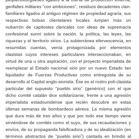
gerifaltes militares “con ambiciones”, residuos decadentes clan-
familiares ligados al antiguo régimen de propiedad agraria, sus
respectivas bolsas clientelares locales
lumpen
más un
nubarrón de capitostes clericales con ideas de supremacía
confesional sunní sobre la nación, la política, las leyes, las
riquezas y el territorio sirios. La subterránea efervescencia, en
resumidas cuentas, venía protagonizada por elementos
clasistas cuyos intereses particulares interseccionaban, en
virtud de una u otra aspiración, con el proyecto imperialista de
reemplazar al Estado nacional sirio por un nuevo Estado tan
liquidador de Fuerzas Productivas como entreguista de su
desarrollo al Capital anglo-sionista. Ése es el rostro poli-clasista
particular del supuesto “pueblo sirio” (genérico) con el que
dicho comité catalán dice solidarizarse, frente a una agresión
imperialista estadounidense que recién descubre en estas
últimas semanas de bombardeos aéreos. La misma agresión
que dura más de tres años y que por todo ese tiempo viene
sirviéndose de comités como el suyo, de sus recaudaciones y
envíos, de su propaganda falsificadora y de su idealización (en
términos abstractos de “pueblo sirio”) cantada en brindis al