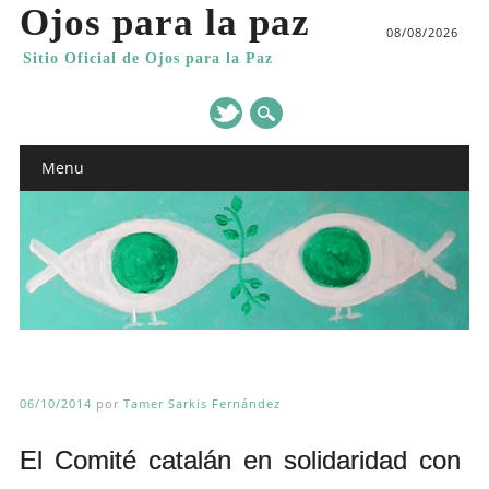
Ojos para la paz
08/08/2026
Sitio Oficial de Ojos para la Paz
Main menu
Skip
Menu
to
content
06/10/2014
por
Tamer Sarkis Fernández
El Comité catalán en solidaridad con