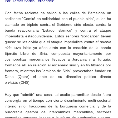
Por: Tamer Sarkis Fernández
Con fecha reciente ha salido a las calles de Barcelona un
sedicente “Comité en solidaridad con el pueblo sirio”, quien ha
clamado en triplete contra el Gobierno sirio electo, contra la
banda reaccionaria “Estado Islámico” y contra el ataque
imperialista estadounidense. Estos señores “solidarios” tienen
guasa: se les olvida que el ataque imperialista
contra
el pueblo
sirio
tuvo inicio ya años atrás con la creación de la banda
Ejército Libre de Siria, compuesta mayoritariamente por
cosmopolitas mercenarios llevados a Jordania y a Turquía,
formados allí en relación al escenario sirio y en fin filtrados por
frontera, mientras los “amigos de Siria” proyectaban fundar en
Doha (Qatar) el ente de su dirección política directa
o
visible
(CNS).
Hay que “admitir” una cosa: tal asalto paramilitar desde fuera
convergía en el tiempo con cierto disentimiento multi-sectorial
interno sirio: fracciones de la burguesía comercial y de la
burocracia gestora de intercambios mercantiles, sectores
pequeñoburgueses ligados a la oferta de producción externa,