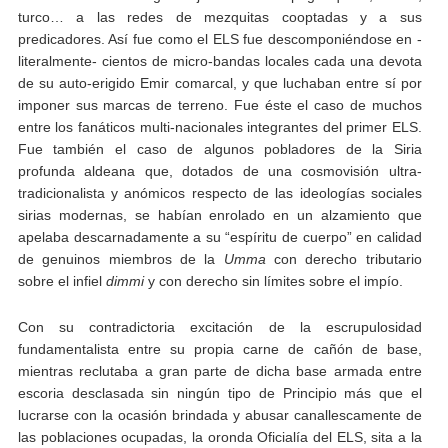
turco… a las redes de mezquitas cooptadas y a sus
predicadores. Así fue como el ELS fue descomponiéndose en -
literalmente- cientos de micro-bandas locales cada una devota
de su auto-erigido Emir comarcal, y que luchaban entre sí por
imponer sus marcas de terreno. Fue éste el caso de muchos
entre los fanáticos multi-nacionales integrantes del primer ELS.
Fue también el caso de algunos pobladores de la Siria
profunda aldeana que, dotados de una cosmovisión ultra-
tradicionalista y anómicos respecto de las ideologías sociales
sirias modernas, se habían enrolado en un alzamiento que
apelaba descarnadamente a su “espíritu de cuerpo” en calidad
de genuinos miembros de la
Umma
con derecho tributario
sobre el infiel
dimmi
y con derecho sin límites sobre el impío.
Con su contradictoria excitación de la escrupulosidad
fundamentalista entre su propia carne de cañón de base,
mientras reclutaba a gran parte de dicha base armada entre
escoria desclasada sin ningún tipo de Principio más que el
lucrarse con la ocasión brindada y abusar canallescamente de
las poblaciones ocupadas, la oronda Oficialía del ELS, sita a la