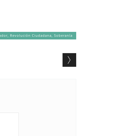
ador
,
Revolución Ciudadana
,
Soberanía