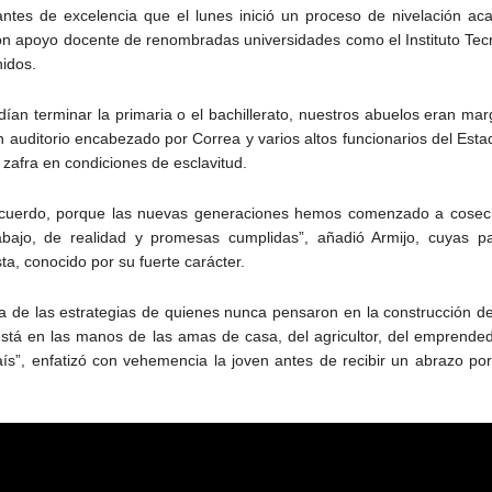
antes de excelencia que el lunes inició un proceso de nivelación a
 con apoyo docente de renombradas universidades como el Instituto Tecn
nidos.
an terminar la primaria o el bachillerato, nuestros abuelos eran mar
un auditorio encabezado por Correa y varios altos funcionarios del Est
 zafra en condiciones de esclavitud.
cuerdo, porque las nuevas generaciones hemos comenzado a cosecha
abajo, de realidad y promesas cumplidas”, añadió Armijo, cuyas pa
ta, conocido por su fuerte carácter.
na de las estrategias de quienes nunca pensaron en la construcción d
está en las manos de las amas de casa, del agricultor, del emprende
aís”, enfatizó con vehemencia la joven antes de recibir un abrazo po