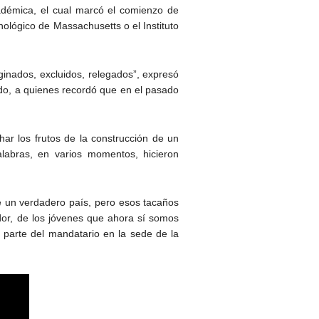
cadémica, el cual marcó el comienzo de
ológico de Massachusetts o el Instituto
ginados, excluidos, relegados”, expresó
ado, a quienes recordó que en el pasado
r los frutos de la construcción de un
labras, en varios momentos, hicieron
e un verdadero país, pero esos tacaños
dor, de los jóvenes que ahora sí somos
r parte del mandatario en la sede de la