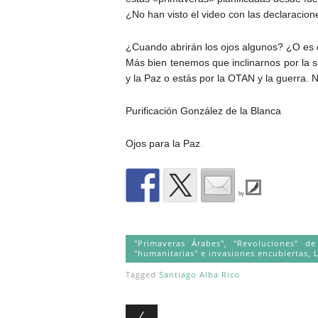
¿No han visto el video con las declaracio
¿Cuando abrirán los ojos algunos? ¿O es q
Más bien tenemos que inclinarnos por la s
y la Paz o estás por la OTAN y la guerra. 
Purificación González de la Blanca
Ojos para la Paz
.
by
"Primaveras Árabes", "Revoluciones" d
"humanitarias" e invasiones encubiertas
,
L
Tagged
Santiago Alba Rico
Post navigation