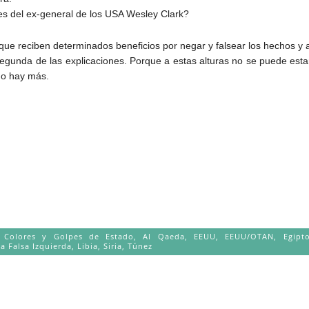
nes del ex-general de los USA Wesley Clark?
ue reciben determinados beneficios por negar y falsear los hechos y a
egunda de las explicaciones. Porque a estas alturas no se puede estar 
No hay más.
e Colores y Golpes de Estado
,
Al Qaeda
,
EEUU
,
EEUU/OTAN
,
Egipt
a Falsa Izquierda
,
Libia
,
Siria
,
Túnez