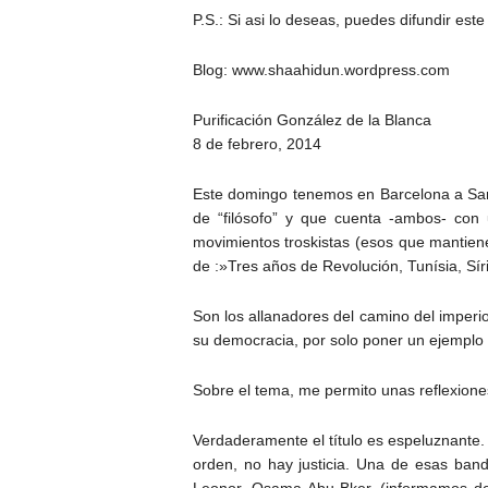
P.S.: Si asi lo deseas, puedes difundir est
Blog: www.shaahidun.wordpress.com
Purificación González de la Blanca
8 de febrero, 2014
Este domingo tenemos en Barcelona a Santi
de “filósofo” y que cuenta -ambos- con 
movimientos troskistas (esos que mantie
de :»Tres años de Revolución, Tunísia, Síri
Son los allanadores del camino del imperio
su democracia, por solo poner un ejemplo 
Sobre el tema, me permito unas reflexione
Verdaderamente el título es espeluznante
orden, no hay justicia. Una de esas ba
Leonor, Osama Abu-Bker. (informamos de 