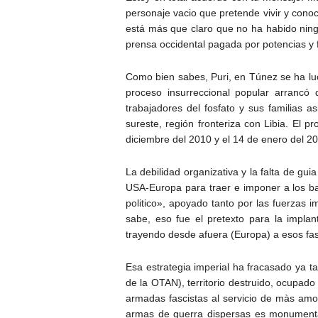
personaje vacio que pretende vivir y conoc
está más que claro que no ha habido ningu
prensa occidental pagada por potencias y f
Como bien sabes, Puri, en Túnez se ha luc
proceso insurreccional popular arrancó 
trabajadores del fosfato y sus familias 
sureste, región fronteriza con Libia. El p
diciembre del 2010 y el 14 de enero del 201
La debilidad organizativa y la falta de gui
USA-Europa para traer e imponer a los ban
politico», apoyado tanto por las fuerzas 
sabe, eso fue el pretexto para la impla
trayendo desde afuera (Europa) a esos fas
Esa estrategia imperial ha fracasado ya t
de la OTAN), territorio destruido, ocupado
armadas fascistas al servicio de màs amos
armas de guerra dispersas es monumental