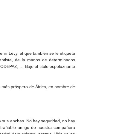
nri Lèvy, al que también se le etiqueta
lantista, de la manos de determinados
ODEPAZ, … Bajo el titulo espeluznante
aís más próspero de África, en nombre de
a sus anchas. No hay seguridad, no hay
ntrañable amigo de nuestra compañera
podrá denunciarse, porque Libia ya no