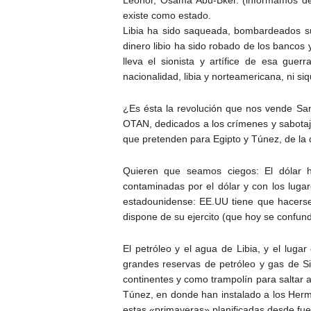
existe como estado.
Libia ha sido saqueada, bombardeados su
dinero libio ha sido robado de los bancos y
lleva el sionista y artífice de esa guer
nacionalidad, libia y norteamericana, ni si
¿Es ésta la revolución que nos vende Sa
OTAN, dedicados a los crímenes y sabotaje
que pretenden para Egipto y Túnez, de la
Quieren que seamos ciegos: El dólar h
contaminadas por el dólar y con los lugar
estadounidense: EE.UU tiene que hacerse 
dispone de su ejercito (que hoy se confun
El petróleo y el agua de Libia, y el lug
grandes reservas de petróleo y gas de Sir
continentes y como trampolín para saltar a 
Túnez, en donde han instalado a los Her
estas «primaveras» planificadas desde fue