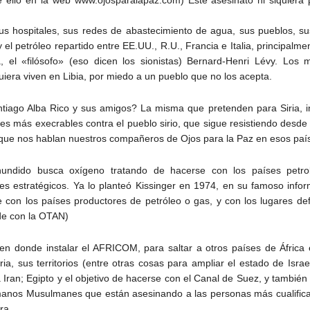
s hospitales, sus redes de abastecimiento de agua, sus pueblos, s
 el petróleo repartido entre EE.UU., R.U., Francia e Italia, principalm
ra, el «filósofo» (eso dicen los sionistas) Bernard-Henri Lévy. Los
quiera viven en Libia, por miedo a un pueblo que no los acepta.
ntiago Alba Rico y sus amigos? La misma que pretenden para Siria, 
s más execrables contra el pueblo sirio, que sigue resistiendo desd
 que nos hablan nuestros compañeros de Ojos para la Paz en esos paí
undido busca oxígeno tratando de hacerse con los países petrol
es estratégicos. Ya lo planteó Kissinger en 1974, en su famoso info
con los países productores de petróleo o gas, y con los lugares defi
de con la OTAN)
ar en donde instalar el AFRICOM, para saltar a otros países de Áfric
ia, sus territorios (entre otras cosas para ampliar el estado de Israe
Iran; Egipto y el objetivo de hacerse con el Canal de Suez, y también c
manos Musulmanes que están asesinando a las personas más cualific
ra.