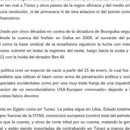
er tan mal a Túnez y otros paises de la region africana y del medio ori
na revolución, ni de primavera ni de otra estacion ni del jasmin como
inancieros.
hado por cinco décadas en contra de la dictadura de Bourguiba seguida
desde la cuenca del fosfato en Gafsa en 2008, al suroeste del pai
asi como la base sindical de la enseñanza siguieron la lucha con mà
roceso culminó en todas la regiones del oeste, luego hacia la costa y 
1 con la huida del dictador Ben Ali.
a política creó un especie de vacio a partir del 15 de enero, lo cual f
didos que utilizan el Islam como arma de penetración política y socia
imperiales occidentales como por una muy triste franja de una izqui
ntacion de un neocolonialismo USA-Europeo «renovado» dejando a lo
cistas falsos devotos.
anto en Egipto como en Tunez. La pelea sigue en Libia, Estado totalm
 por fuerzas de la OTAN, consorcios europeos (control total del petro
 que la cuenta, y otros de corte tribal por su cuenta, matando la ge
 y están siendo importadas de contrabando en Túnez a manos de los