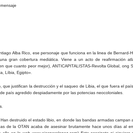
e mensaje
ago Alba Rico, ese personaje que funciona en la linea de Bernard-He
una gran cobertura mediática. Viene a un acto de reafirmación at
nen que cuanto peor mejor), ANTICAPITALISTAS-Revolta Global, ong S
a, Líbia, Egipto».
, que justifican la destrucción y el saqueo de Libia, el que fuera el p
de país agredido despiadamente por las potencias neocoloniales.
s.
. Han destruido el estado libio, en donde las bandas armadas campan 
ndas de la OTAN acaba de asesinar brutamente hace unos días al e
ello en la web www.ojosparalapaz.com) Este asesinato ni siquiera 