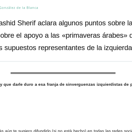
 González de la Blanca
hid Sherif aclara algunos puntos sobre la
sobre el apoyo a las «primaveras árabes» 
s supuestos representantes de la izquierda
y que darle duro a esa franja de sinverguenzas izquierdistas de
s aùn te sugiero difundirlo (si no està hecho) en todas las redes soc