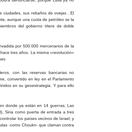
us ciudades, sus rebaños de ovejas…El
ente, aunque una cuota de petróleo se la
 miembros del gobierno títere de doble
invadida por 500.000 mercenarios de la
e hace tres años. La misma «revolución»
ses.
eros, con las reservas bancarias no
rme, convertido en ley en el Parlamento
nidos en su geoestrategia. Y para ello
a en donde ya están en 14 guerras; Las
l), Siria como puerta de entrada a tres
ontrolar los países vecinos de Israel; y
adas -como Choukri- que claman contra