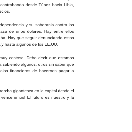
 contrabando desde Túnez hacia Libia,
ecios.
ndependencia y su soberania contra los
asa de unos dolares. Hay entre ellos
hdha. Hay que seguir denunciando estos
 …y hasta algunos de los EE.UU.
 y muy costosa. Debo decir que estamos
a sabiendo algunos, otros sin saber que
 polos financieros de hacernos pagar a
marcha gigantesca en la capital desde el
y venceremos! El futuro es nuestro y la