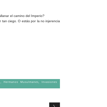
llanar el camino del Imperio?
tan ciego. O estás por la no injerencia
o
,
Hermanos Musulmanes
,
Invasiones