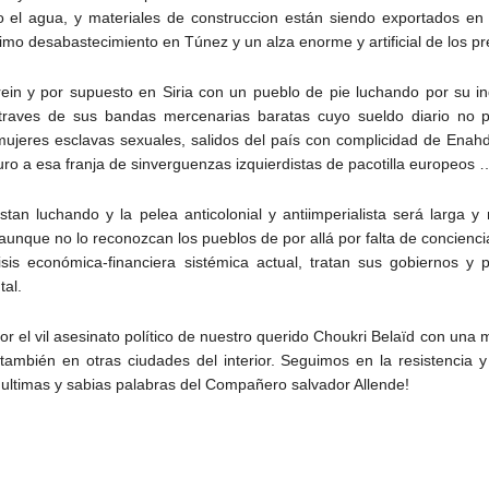
 el agua, y materiales de construccion están siendo exportados en
mo desabastecimiento en Túnez y un alza enorme y artificial de los pr
ein y por supuesto en Siria con un pueblo de pie luchando por su i
 traves de sus bandas mercenarias baratas cuyo sueldo diario no p
a mujeres esclavas sexuales, salidos del país con complicidad de Ena
uro a esa franja de sinverguenzas izquierdistas de pacotilla europeos
stan luchando y la pelea anticolonial y antiimperialista será larga
nque no lo reconozcan los pueblos de por allá por falta de concienci
isis económica-financiera sistémica actual, tratan sus gobiernos y
tal.
or el vil asesinato político de nuestro querido Choukri Belaïd con una 
también en otras ciudades del interior. Seguimos en la resistencia 
as ultimas y sabias palabras del Compañero salvador Allende!