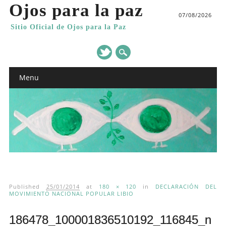
Ojos para la paz
07/08/2026
Sitio Oficial de Ojos para la Paz
Main menu
Skip
Menu
to
content
Published
25/01/2014
at
180 × 120
in
DECLARACIÓN DEL
MOVIMIENTO NACIONAL POPULAR LIBIO
186478_100001836510192_116845_n