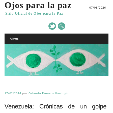
Ojos para la paz
07/08/2026
Sitio Oficial de Ojos para la Paz
Main menu
Skip
Menu
to
content
17/02/2014
por
Orlando Romero Harrington
Venezuela: Crónicas de un golpe