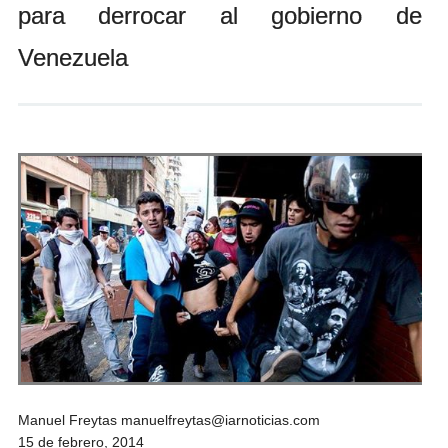
para derrocar al gobierno de
Andrés Vázquez de Sola
Venezuela
Manuel Freytas manuelfreytas@iarnoticias.com
15 de febrero, 2014