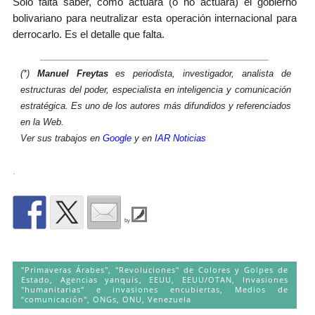
Sólo falta saber, cómo actuará (o no actuará) el gobierno
bolivariano para neutralizar esta operación internacional para
derrocarlo. Es el detalle que falta.
(*)
Manuel Freytas
es periodista, investigador, analista de
estructuras del poder, especialista en inteligencia y comunicación
estratégica. Es uno de los autores más difundidos y referenciados
en la Web.
Ver sus trabajos en
Google
y en
IAR Noticias
.
by
"Primaveras Árabes", "Revoluciones" de Colores y Golpes de
Estado
,
Agencias yanquis
,
EEUU
,
EEUU/OTAN
,
Invasiones
"humanitarias" e invasiones encubiertas
,
Medios de
"comunicación"
,
ONGs
,
ONU
,
Venezuela