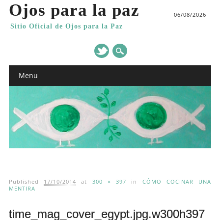
Ojos para la paz
06/08/2026
Sitio Oficial de Ojos para la Paz
Main menu
Skip
Menu
to
content
Published
17/10/2014
at
300 × 397
in
CÓMO COCINAR UNA
MENTIRA
time_mag_cover_egypt.jpg.w300h397