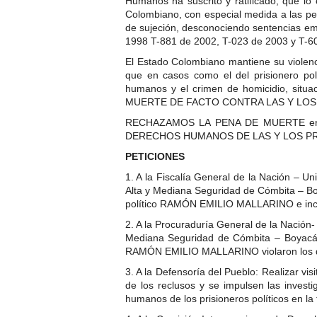
Humanos ha suscrito y ratificado, que lo 
Colombiano, con especial medida a las per
de sujeción, desconociendo sentencias emi
1998 T-881 de 2002, T-023 de 2003 y T-6
El Estado Colombiano mantiene su violencia
que en casos como el del prisionero p
humanos y el crimen de homicidio, situ
MUERTE DE FACTO CONTRA LAS Y LOS
RECHAZAMOS LA PENA DE MUERTE en Co
DERECHOS HUMANOS DE LAS Y LOS PR
PETICIONES
1. A la Fiscalía General de la Nación – Un
Alta y Mediana Seguridad de Cómbita – Boy
político RAMÓN EMILIO MALLARINO e incurr
2. A la Procuraduría General de la Nación- 
Mediana Seguridad de Cómbita – Boyacá, y
RAMÓN EMILIO MALLARINO violaron los der
3. A la Defensoría del Pueblo: Realizar vis
de los reclusos y se impulsen las invest
humanos de los prisioneros políticos en l