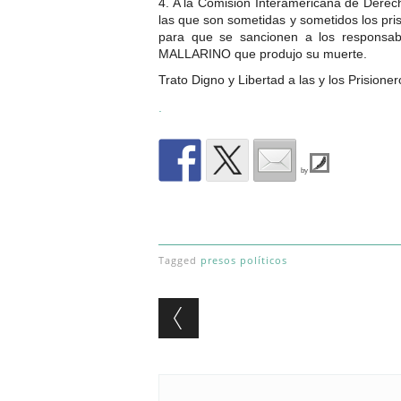
4. A la Comisión Interamericana de Derec
las que son sometidas y sometidos los pri
para que se sancionen a los responsab
MALLARINO que produjo su muerte.
Trato Digno y Libertad a las y los Prisione
.
by
Tagged
presos políticos
Post navigation