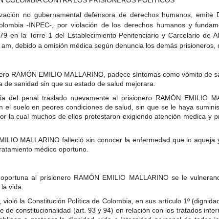
ización no gubernamental defensora de derechos humanos, emite D
Colombia -INPEC-, por violación de los derechos humanos y fundam
en la Torre 1 del Establecimiento Penitenciario y Carcelario de 
 8 am, debido a omisión médica según denuncia los demás prisioneros, 
ionero RAMÓN EMILIO MALLARINO, padece síntomas como vómito de sang
ea de sanidad sin que su estado de salud mejorara.
dia del penal traslado nuevamente al prisionero RAMÓN EMILIO M
 en el suelo en peores condiciones de salud, sin que se le haya sumi
or la cual muchos de ellos protestaron exigiendo atención medica y pr
EMILIO MALLARINO falleció sin conocer la enfermedad que lo aqueja 
tratamiento médico oportuno.
 y oportuna al prisionero RAMÓN EMILIO MALLARINO se le vulneran
la vida.
violó la Constitución Política de Colombia, en sus artículo 1º (dignida
ue de constitucionalidad (art. 93 y 94) en relación con los tratados in