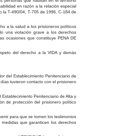
s personas que habitan en el territorio
bilidad en razón a la relación especial
mo la T-490/04, T-705 de 1996, C-184 de
o a la salud a los prisioneros políticos
o una violación grave a los derechos
das ocasiones que constituye PENA DE
to del derecho a la VIDA y demás
tor del Establecimiento Penitenciario de
ías tuvieron contacto con el prisionero
l Establecimiento Penitenciario de Alta y
 de protección del prisionero político
rvenir para que se tomen los testimonios
en medidas que garanticen los derechos