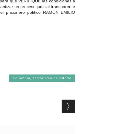
s para que VERIFIQUE las condiciones a
ntizar un proceso judicial transparente
el prisionero político RAMÓN EMILIO
Colombia
,
Terrorismo de estado