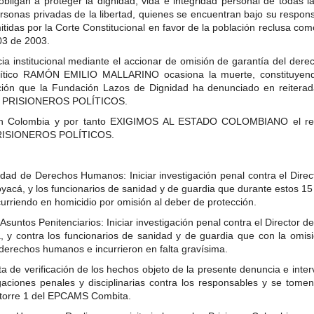
obligan a proteger la dignidad, vida e integridad personal de todas la
sonas privadas de la libertad, quienes se encuentran bajo su responsa
tidas por la Corte Constitucional en favor de la población reclusa co
03 de 2003.
 institucional mediante el accionar de omisión de garantía del derech
olítico RAMÓN EMILIO MALLARINO ocasiona la muerte, constituyend
ación que la Fundación Lazos de Dignidad ha denunciado en reitera
 PRISIONEROS POLÍTICOS.
lombia y por tanto EXIGIMOS AL ESTADO COLOMBIANO el respe
ISIONEROS POLÍTICOS.
idad de Derechos Humanos: Iniciar investigación penal contra el Direc
acá, y los funcionarios de sanidad y de guardia que durante estos 15 d
iendo en homicidio por omisión al deber de protección.
Asuntos Penitenciarios: Iniciar investigación penal contra el Director de
 contra los funcionarios de sanidad y de guardia que con la omisión
echos humanos e incurrieron en falta gravísima.
ita de verificación de los hechos objeto de la presente denuncia e inte
igaciones penales y disciplinarias contra los responsables y se tom
a torre 1 del EPCAMS Combita.