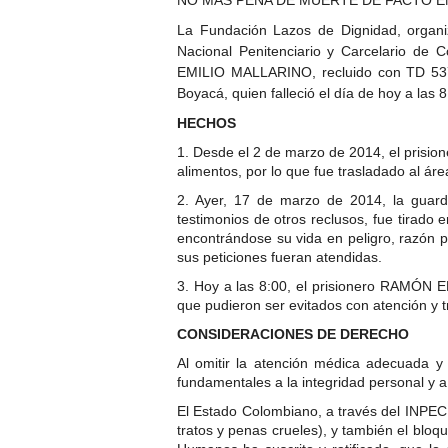
La Fundación Lazos de Dignidad, organ
Nacional Penitenciario y Carcelario de 
EMILIO MALLARINO, recluido con TD 5379 
Boyacá, quien falleció el día de hoy a las
HECHOS
1. Desde el 2 de marzo de 2014, el pris
alimentos, por lo que fue trasladado al ár
2. Ayer, 17 de marzo de 2014, la guar
testimonios de otros reclusos, fue tirado
encontrándose su vida en peligro, razón p
sus peticiones fueran atendidas.
3. Hoy a las 8:00, el prisionero RAMÓN 
que pudieron ser evitados con atención y 
CONSIDERACIONES DE DERECHO
Al omitir la atención médica adecuada
fundamentales a la integridad personal y a 
El Estado Colombiano, a través del INPEC, 
tratos y penas crueles), y también el bloq