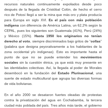
recursos naturales continuamente expoliados desde poco
después de la llegada de Cristóbal Colón, de hecho el cerro
rico de Potosí llegó a ser la mina que más oro y plata producía
para Europa en siglo XVI.
Es el país con más población
indígena
con diferencia de América Latina, un 62,2% según la
CEPAL, pues los siguientes son Guatemala (41%), Perú (24%)
y México (15%).
Hasta 1950 los originarios no tenían
derecho al voto
, siempre discriminados bajo gritos de “
collas
”
(palabra que designa peyorativamente a los habitantes de la
zona occidental y/o indígenas). Esto es importante hasta el
punto de que no se puede entender los
movimientos
sociales
sin la cuestión étnica, ya que está muy presente en
las identidades colectivas. Así, la llegada al poder de Morales
desembocó en la fundación del
Estado Plurinacional
, una
suerte de estado multicultural que agrupa las diversas formas
de vida bolivianas.
En el año 2000 se desataron fuertes oleadas de protestas
contra la privatización del agua en Cochabamba, la tercera
ciudad más poblada del país. Tres años más tarde, el gobierno