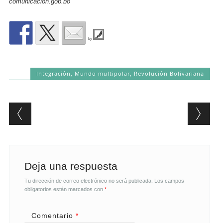
comunicacion.gob.bo
by
Integración
,
Mundo multipolar
,
Revolución Bolivariana
Post navigation
Deja una respuesta
Tu dirección de correo electrónico no será publicada.
Los campos
obligatorios están marcados con
*
Comentario
*