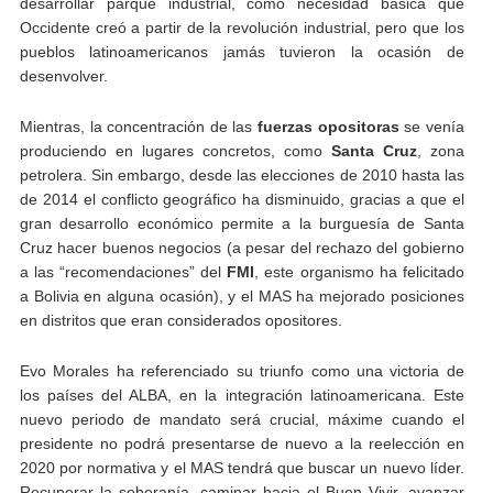
desarrollar parque industrial, como necesidad básica que
Occidente creó a partir de la revolución industrial, pero que los
pueblos latinoamericanos jamás tuvieron la ocasión de
desenvolver.
Mientras, la concentración de las
fuerzas opositoras
se venía
produciendo en lugares concretos, como
Santa Cruz
, zona
petrolera. Sin embargo, desde las elecciones de 2010 hasta las
de 2014 el conflicto geográfico ha disminuido, gracias a que el
gran desarrollo económico permite a la burguesía de Santa
Cruz hacer buenos negocios (a pesar del rechazo del gobierno
a las “recomendaciones” del
FMI
, este organismo ha felicitado
a Bolivia en alguna ocasión), y el MAS ha mejorado posiciones
en distritos que eran considerados opositores.
Evo Morales ha referenciado su triunfo como una victoria de
los países del ALBA, en la integración latinoamericana. Este
nuevo periodo de mandato será crucial, máxime cuando el
presidente no podrá presentarse de nuevo a la reelección en
2020 por normativa y el MAS tendrá que buscar un nuevo líder.
Recuperar la soberanía, caminar hacia el Buen Vivir, avanzar