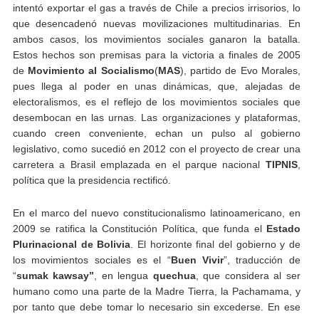
intentó exportar el gas a través de Chile a precios irrisorios, lo
que desencadenó nuevas movilizaciones multitudinarias. En
ambos casos, los movimientos sociales ganaron la batalla.
Estos hechos son premisas para la victoria a finales de 2005
de
Movimiento al Socialismo
(
MAS
), partido de Evo Morales,
pues llega al poder en unas dinámicas, que, alejadas de
electoralismos, es el reflejo de los movimientos sociales que
desembocan en las urnas. Las organizaciones y plataformas,
cuando creen conveniente, echan un pulso al gobierno
legislativo, como sucedió en 2012 con el proyecto de crear una
carretera a Brasil emplazada en el parque nacional
TIPNIS
,
política que la presidencia rectificó.
En el marco del nuevo constitucionalismo latinoamericano, en
2009 se ratifica la Constitución Política, que funda el
Estado
Plurinacional de Bolivia
. El horizonte final del gobierno y de
los movimientos sociales es el “
Buen Vivir
”, traducción de
“
sumak kawsay”
, en lengua
quechua
, que considera al ser
humano como una parte de la Madre Tierra, la Pachamama, y
por tanto que debe tomar lo necesario sin excederse. En ese