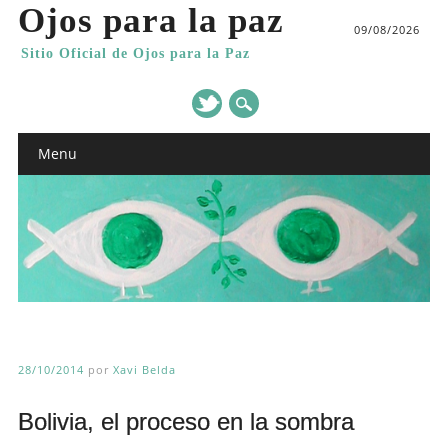
Ojos para la paz
09/08/2026
Sitio Oficial de Ojos para la Paz
Main menu
Skip
Menu
to
content
28/10/2014
por
Xavi Belda
Bolivia, el proceso en la sombra