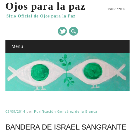
Ojos para la paz
08/08/2026
Sitio Oficial de Ojos para la Paz
Main menu
Skip
Menu
to
content
03/09/2014
por
Purificación González de la Blanca
BANDERA DE ISRAEL SANGRANTE