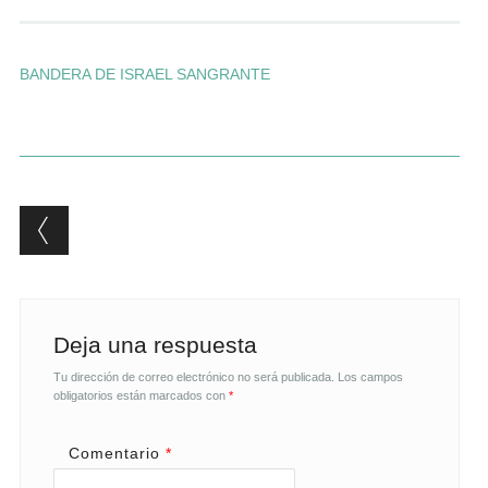
Andrés Vázquez de Sola
BANDERA DE ISRAEL SANGRANTE
Post navigation
Deja una respuesta
Tu dirección de correo electrónico no será publicada.
Los campos
obligatorios están marcados con
*
Comentario
*