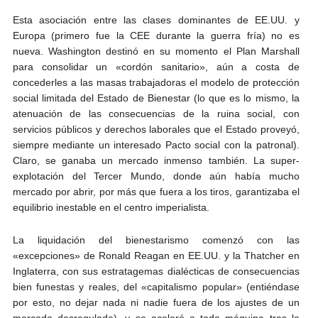
Esta asociación entre las clases dominantes de EE.UU. y
Europa (primero fue la CEE durante la guerra fría) no es
nueva. Washington destinó en su momento el Plan Marshall
para consolidar un «cordón sanitario», aún a costa de
concederles a las masas trabajadoras el modelo de protección
social limitada del Estado de Bienestar (lo que es lo mismo, la
atenuación de las consecuencias de la ruina social, con
servicios públicos y derechos laborales que el Estado proveyó,
siempre mediante un interesado Pacto social con la patronal).
Claro, se ganaba un mercado inmenso también. La super-
explotación del Tercer Mundo, donde aún había mucho
mercado por abrir, por más que fuera a los tiros, garantizaba el
equilibrio inestable en el centro imperialista.
La liquidación del bienestarismo comenzó con las
«excepciones» de Ronald Reagan en EE.UU. y la Thatcher en
Inglaterra, con sus estratagemas dialécticas de consecuencias
bien funestas y reales, del «capitalismo popular» (entiéndase
por esto, no dejar nada ni nadie fuera de los ajustes de un
mercado desregulado), y se aceleró a toda máquina tras la