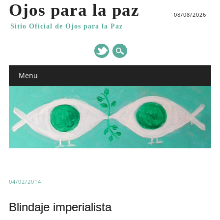
Ojos para la paz
08/08/2026
Sitio Oficial de Ojos para la Paz
Main menu
Skip
Menu
to
content
04/02/2014
Blindaje imperialista