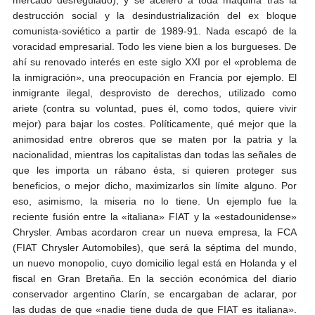
destrucción social y la desindustrialización del ex bloque
comunista-soviético a partir de 1989-91. Nada escapó de la
voracidad empresarial. Todo les viene bien a los burgueses. De
ahí su renovado interés en este siglo XXI por el «problema de
la inmigración», una preocupación en Francia por ejemplo. El
inmigrante ilegal, desprovisto de derechos, utilizado como
ariete (contra su voluntad, pues él, como todos, quiere vivir
mejor) para bajar los costes. Políticamente, qué mejor que la
animosidad entre obreros que se maten por la patria y la
nacionalidad, mientras los capitalistas dan todas las señales de
que les importa un rábano ésta, si quieren proteger sus
beneficios, o mejor dicho, maximizarlos sin límite alguno. Por
eso, asimismo, la miseria no lo tiene. Un ejemplo fue la
reciente fusión entre la «italiana» FIAT y la «estadounidense»
Chrysler. Ambas acordaron crear un nueva empresa, la FCA
(FIAT Chrysler Automobiles), que será la séptima del mundo,
un nuevo monopolio, cuyo domicilio legal está en Holanda y el
fiscal en Gran Bretaña. En la sección económica del diario
conservador argentino Clarín, se encargaban de aclarar, por
las dudas de que «nadie tiene duda de que FIAT es italiana».