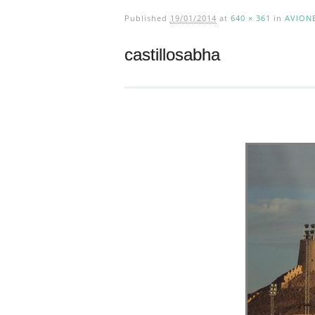
Published
19/01/2014
at
640 × 361
in
AVION
castillosabha