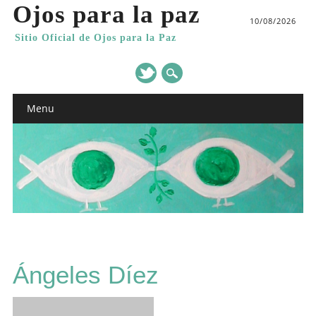
Ojos para la paz
10/08/2026
Sitio Oficial de Ojos para la Paz
Main menu
Skip
Menu
to
content
Ángeles Díez