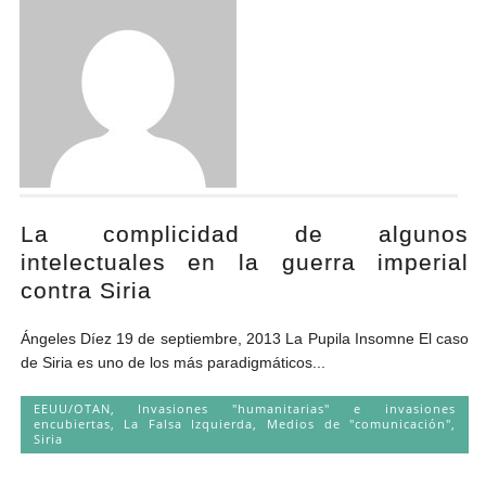
Andrés Vázquez de Sola
La complicidad de algunos
intelectuales en la guerra imperial
contra Siria
Ángeles Díez 19 de septiembre, 2013 La Pupila Insomne El caso
de Siria es uno de los más paradigmáticos...
EEUU/OTAN
,
Invasiones "humanitarias" e invasiones
encubiertas
,
La Falsa Izquierda
,
Medios de "comunicación"
,
Siria