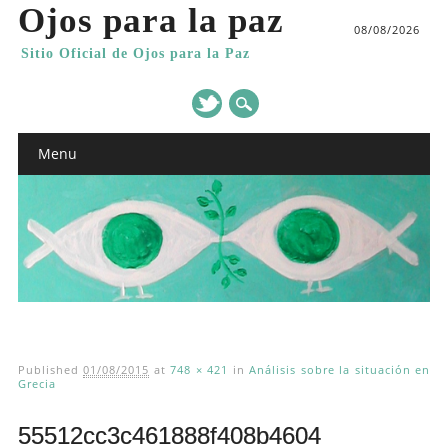
Ojos para la paz
08/08/2026
Sitio Oficial de Ojos para la Paz
Main menu
Skip
Menu
to
content
Published
01/08/2015
at
748 × 421
in
Análisis sobre la situación en
Grecia
55512cc3c461888f408b4604