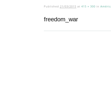
Published
21/03/2015
at
415 × 300
in
Améric
freedom_war