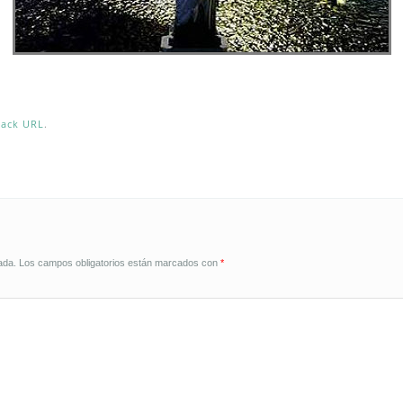
back URL
.
ada.
Los campos obligatorios están marcados con
*