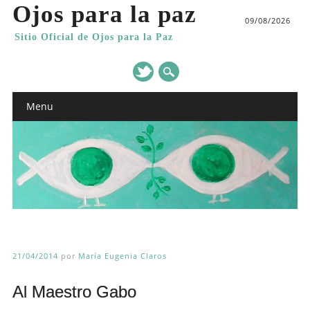
Ojos para la paz
09/08/2026
Sitio Oficial de Ojos para la Paz
Main menu
Skip
Menu
to
content
21/04/2014
por
María Eugenia Claros
Al Maestro Gabo