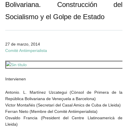
Bolivariana. Construcción del
Andrés Vázquez de Sola
Socialismo y el Golpe de Estado
27 de marzo, 2014
Comitè Antiimperialista
Intervienen
Antonio. L. Martínez Uzcategui (Cònsol de Primera de la
República Bolivariana de Veneçuela a Barcelona)
Victor Montañés (Secretari del Casal Amics de Cuba de Lleida)
Ferran Nieto (Membre del Comitè Antiimperialista)
Osvaldo Francia (President del Centre Llatinoamericà de
Lleida)