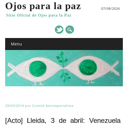
Ojos para la paz
07/08/2026
Sitio Oficial de Ojos para la Paz
Main menu
Skip
Menu
to
content
29/03/2014
por
Comitè Antiimperialista
[Acto] Lleida, 3 de abril: Venezuela