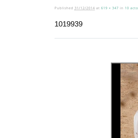
Published
31/12/2014
at
619 × 347
in
10 act
1019939