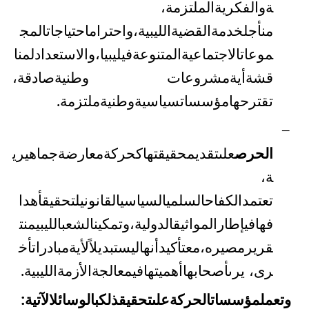
ة
والفكرية
الملتزمة
،
من
أجل
خدمة
القضية
الليبية،
واحترام
احتياجات
المج
موعات
الاجتماعية
المتنوعة
في
ليبيا،
والاستعداد
لمنا
قشة
أية
مشروعات وطنية
صادقة
،
تقترحها
مؤسسات
سياسية
وطنية
ملتزمة
.
–
الحرص
على
تقديم
حقيقتها
كحركة
معارضة
جماهيري
ة
،
تعتمد
الكفاح
السلمي
السياسي
القانوني
لتحقيق
أهدا
فها
في
إطار
المواثيق
الدولية،
وتمكين
الشعب
الليبي
من
ت
قرير
مصيره،
مع
تأكيد
أنها
ليست
بديلاً
لأية
مبادرات
أخ
رى
،
يرى
أصحابها
أهميتها
في
معالجة
الأزمة
الليبية
.
وتعمل
مؤسسات
الحركة
على
تحقيق
ذلك
بالوسائل
الآتية
: