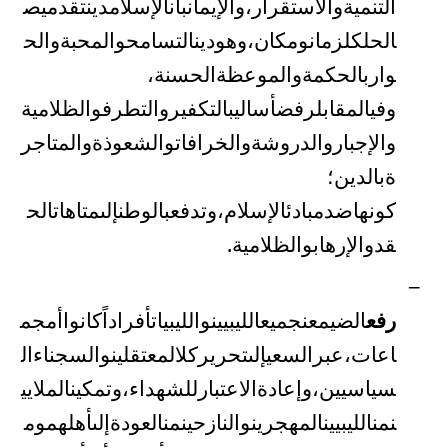
التنمية
والاستقرار،
والإيمان
بأن
الإسلام
دين
تقدمي
ص
الح
لكل
زمان
ومكان،
وهو
دين
التسامح
والمحبة
والح
وار
بالحكمة
والموعظة
الحسنة
،
وفي
المقابل
رفض
أساليب
التكفير
والتطرف
والظلامية
والإجبار
والدروشة
والخرافات
والشعوذة
والمتاجر
ة
بالدين؛
كونها
ضد
مبادئ
الإسلام،
وتدفع
بالوطن
إلى
متاهات
الح
قد
والإرهاب
والظلامية
.
–
رفع
الضيم
عن
جميع
الليبيين
والليبيات
أفراداً
كانوا
أم
جم
اعات،
عبر
السعي
إلى
تحرير
كل
المعتقلين
والسجناء
ال
سياسيين،
وإعادة
الاعتبار
للشهداء،
وتمكين
الملايي
ن
من
الليبيين
المهجرين
والنازحين
من
العودة
إلى
أهلهم
وم