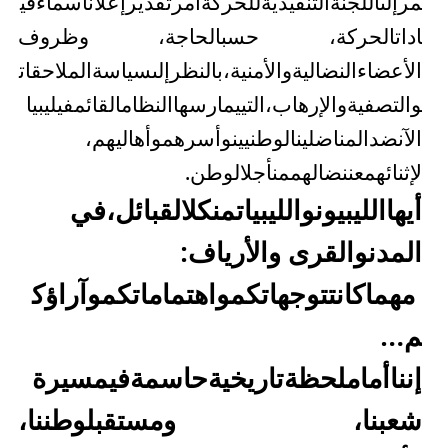
مر
إلى
اللجنة
التنفيذية
للحركة
أمر
تقدير
إعلان
أسماء
قي
ادات
الحركة
،
حسب
الحاجة
،
وظروف
الأعضاء
النضالية
والأمنية
،
بالنظر
إلى
سياسة
الملاحقات
والتصفية
والإرهاب،
التي
يمارسها
النظام
القائم
في
ليبيا
الآن
ضد
المناضلين
الوطنيين
وأسرهم
وأهاليهم
،
لإثنائهم
عن
نضالهم
من
أجل
الوطن
.
أيها
الليبيون
والليبيات
من
كل
القبائل،
في
المدن
والقرى والأرياف:
مهما
كانت
توجهاتكم
واهتماماتكم
وآراؤك
م…
إننا
أمام
لحظة
تاريخية
حاسمة
في
مسيرة
شعبنا
،
ومستقبل
وطننا
،