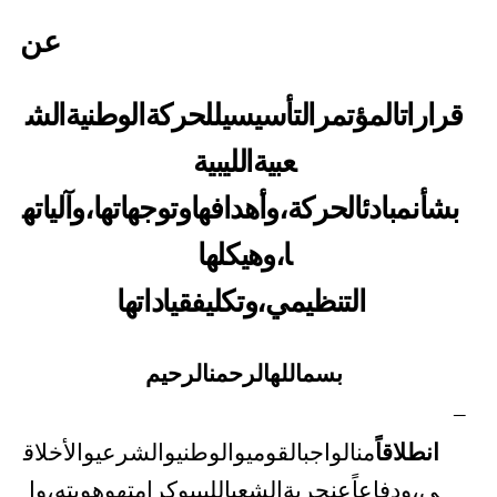
عن
قرارات
المؤتمر
التأسيسي
للحركة
الوطنية
الش
عبية
الليبية
بشأن
مبادئ
الحركة،
وأهدافها
وتوجهاتها،
وآلياته
ا،
وهيكلها
التنظيمي،
وتكليف
قياداتها
بسم
الله
الرحمن
الرحيم
–
انطلاقاً
من
الواجب
القومي
والوطني
والشرعي
والأخلاق
ي،
ودفاعاً
عن
حرية
الشعب
الليبي
وكرامته
وهويته،
وا