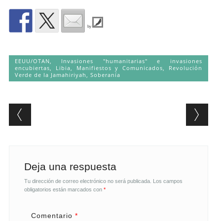
by
EEUU/OTAN
,
Invasiones "humanitarias" e invasiones
encubiertas
,
Libia
,
Manifiestos y Comunicados
,
Revolución
Verde de la Jamahiriyah
,
Soberanía
Post navigation
Deja una respuesta
Tu dirección de correo electrónico no será publicada.
Los campos
obligatorios están marcados con
*
Comentario
*