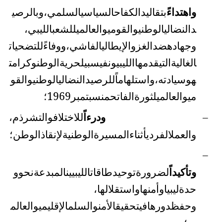
واهتداءً
بتقاليد
الكفاح
السياسي
السلمي،
وبالرصي
د
النضالي
الوطني
والقومي
والعالمي
للشعب
الليبي
،
وجهاده
ضد
الغزو
الإيطالي
الفاشي،
ووفاءً
للتضحيات
الغالية
التي
قدمها
الليبيون
في
سبيل
حرية
الوطن
وكرامت
ه
وسيادته،
واستلهاماً
للرصيد
النضالي
الوطني
والقو
مي
والعالمي
لثورة
الفاتح
من
سبتمبر
1969
؛
ودرءاً
للاختلاف
والتشرذم
،
–
والعمل
الفردي
أثناء
المسيرة
الوطنية
لإنقاذ
الوطن؛
–
وتأكيداً
لضرورة
توحيد
طاقات
الليبيين
المبدعة
نحو
و
حدة
ليبيا
وأمنها
واستقلالها
،
وحفظ
دورها
في
تحقيق
الأمن
والسلم
الإقليمي
والعالم