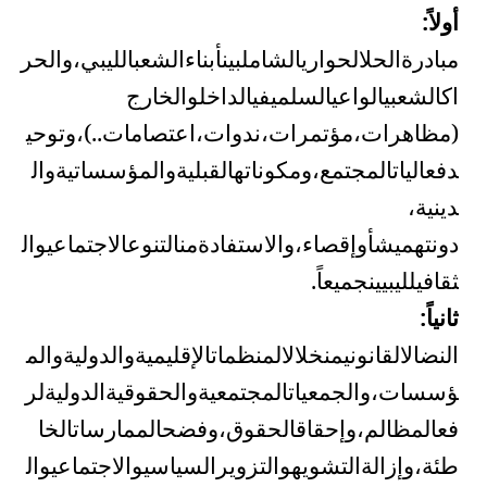
أولاً:
مبادرة
الحل
الحواري
الشامل
بين
أبناء
الشعب
الليبي،
والحر
اك
الشعبي
الواعي
السلمي
في
الداخل
والخارج
(
مظاهرات،
مؤتمرات،
ندوات،
اعتصامات
..)
،
وتوحي
د
فعاليات
المجتمع،
ومكوناته
القبلية
والمؤسساتية
وال
دينية
،
دون
تهميش
أو
إقصاء،
والاستفادة
من
التنوع
الاجتماعي
وال
ثقافي
لليبيين
جميعاً
.
ثانياً:
النضال
القانوني
من
خلال
المنظمات
الإقليمية
والدولية
والم
ؤسسات،
والجمعيات
المجتمعية
والحقوقية
الدولية
لر
فع
المظالم،
وإحقاق
الحقوق،
وفضح
الممارسات
الخا
طئة،
وإزالة
التشويه
والتزوير
السياسي
والاجتماعي
وال