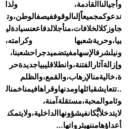
وأجيالنا
القادمة
، ولذا
ندعوكم
جميعاً
إلى
الوقوف
في
صف
الوطن،
وت
جاوز
كل
الخلافات،
من
أجل
الدفاع
عن
سيادة
لي
بيا،
وحرية
شعبها
وكرامته،
ونيل
شرف
الإسهام
في
تضميد
جراح
شعبنا
،
وإزالة
آثار
الفتنة،
وانطلاق
ليبيا
جديدة
حر
ة،
خالية
من
الإرهاب،
والقمع،
والظلم
..
تتعايش
قبائلها
ومدنها
وقراها
في
مناخ
من
ال
وئام
والمحبة،
مستقلة
آمنة
،
لا
يتدخل
أيُّ
كان
في
شؤونها
الداخلية،
ولا
يتمكن
أعداؤها
من
نهب
ثرواتها…