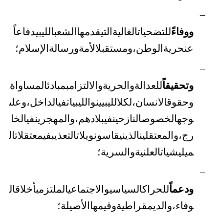
–
ووفاءً
للتضحيات
الغالية
التي
قدمها
الشعب
الليبي
دفاعاً
عن
حرية
الوطن،
ومستقبل
الأمة
ورسالة
الإسلام؛
–
وتحقيقاً
للعدالة
والحرية
والالتزام
بمبادئ
المساواة
وحقوق
الانسان،
لكل
الليبيين
والليبيات
في
الداخل،
وعلى
وجه
الخصوص
النازحين
في
بلادهم،
والمهجرين
في
الخا
رج،
والمعتقلين
الذين
يقاسون
ويلات
التعذيب
في
معتقلات
ال
ميليشيات
العلنية
والسرية؛
–
ودعماً
للحراك
السياسي
والاجتماعي
الملتزم
بأخلاق
ال
وفاء،
والديمقراطية
وقيمها
الأصيلة؛