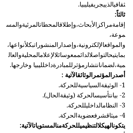
ثقافي
الذي
يجري
في
ليبيا
.
ثالثاً:
إقامة
مراكز
الأبحاث،
وإطلاق
المحطات
المرئية
والمس
موعة
،
والمواقع
الإلكترونية،
وإصدار
المنشورات
بكل
أنواعها،
بما
يتيح
التواصل
الدائم
مع
وسائل
الإعلام
المحلية
والعال
مية،
لضمان
انتشار
مؤثر
للمبادرة
داخل
ليبيا
وخارجها.
أصدر
المؤتمر
الوثائق
الآتية
:
1-
الوثيقة
السياسية
للحركة
.
2-
بيان
تأسيس
الحركة
(
وثيقة
الحال
).
3-
النظام
الداخلي
للحركة
.
4-
ميثاق
شرف
عضوية
الحركة
.
يتكون
الهيكل
التنظيمي
للحركة
من
المستويات
الآتية
: