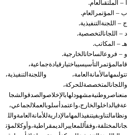
أ
–
الملتقى
العام
.
ب
–
المؤتمر
العام.
ج
–
اللجنة
التنفيذية
.
د
–
اللجان
التخصصية.
هـ
–
المكاتب
.
و
–
فروع
الساحات
الخارجية.
قام
المؤتمر
التأسيسي
باختيار
قيادة
جماعية
،
تتولى
مهام
الأمانة
العامة
،
واللجنة
التنفيذية
،
واللجان
المتخصصة
للحركة
،
من
عناصر
وطنية
مشهود
لها
بالإخلاص
والصدق
والشجا
عة
في
الداخل
والخارج،
واعتمد
أسلوب
العمل
الجماعي
،
ونظام
التناوب
في
تنفيذ
المهام
الإدارية
للأمانة
العامة
والل
جان
المختلفة،
وفقاً
للمعايي
ر
الديمقراطية،
وأوكل
المؤت