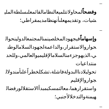
–
وفضحاً
لمحاولات
تلميع
النظام
القائم
على
سلطة
الملي
شيات
،
وتقديمه
على
أنه
نظام
ديمقراطي؛
–
وإسهاماً
في
جهود
المخلصين
من
المجتمع
الدولي
نحو
ال
حوار
والاستقرار،
والداعمة
لجهود
السلام
الوطن
ي،
الذي
هو
جزء
من
السلام
الإقليمي
والعالمي،
وللحد
من
تداعيات
تحول
بلادنا
الى
دولة
فاشلة،
تشكل
خطراً
على
أمن
دول
ال
جوار
والإقليم
واستقرارهما،
مع
التمسك
بمبدأ
الاستقلال
ورفض
ال
هيمنة
والتدخل
الأجنبي؛
–