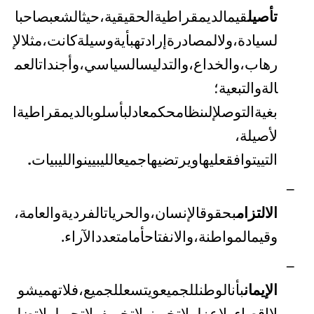
تأصيل
قيم
الديمقراطية
الحقيقية،
حيث
الشعب
صاحب
ا
لسيادة،
ولا
لمصادرة
إرادته
بأية
وسيلة
كانت،
مثل
الإ
رهاب،
والخداع،
والتدليس
السياسي،
وأجندات
العم
الة
والتبعية؛
بغية
التوصل
إلى
نظام
حكم
عادل
بأسلوب
الديمقراطية
ا
لأصيلة
،
التي
يتوافق
عليها
ويرتضيها
جميع
الليبيين
والليبيات
.
–
الالتزام
بحقوق
الإنسان،
والحريات
الفردية
والعامة،
وقيم
المواطنة،
والانفتاح
أمام
تعدد
الآراء
.
–
الإيمان
بأن
الوطن
للجميع
ويتسع
للجميع،
فلا
تهميش
و
لا
إقصاء
ولا
عزل
ولا
تخوين
ولا
تخويف
ولا
تجهيل
ولا
تضلي