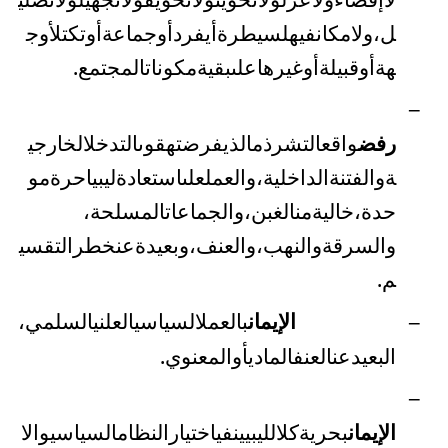
ل،
ولا
مكان
فيه
لسيطرة
أي
فرد
أو
جماعة
أو
تكتل
أو
ج
هة
أو
قبيلة
أو
غيرها
على
بقية
مكونات
المجتمع
.
–
رفض
واقع
التشرذم
الذي
فرضته
قوى
التدخل
الخارجي
ة
والفتنة
الداخلية،
والعمل
على
استعادة
ليبيا
حرة
مو
حدة،
خالية
من
الغبن،
والجماعات
المسلحة
،
والسرقة
والنهب،
والعنف،
وبعيدة
عن
خطر
التقسي
م
.
الإيمان
بالعمل
السياسي
العلني
السلمي
،
–
البعيد
عن
العنف
المادي
أو
المعنوي
.
–
الإيمان
بحرية
كل
الليبيين
في
اختيار
النظام
السياسي
والا