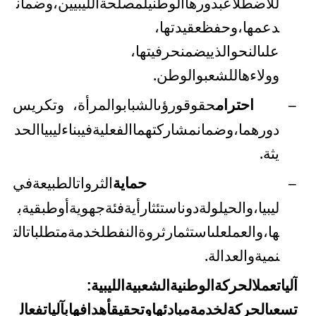
للاضطلاع
بدورها
الوطني
لمصلحة
الليبيين،
وضمان
دعمها،
وحفظ
عقيدتها
،
على
النحو
الذي
يضمن
حرفيتها
،
وولاءها
للشعب
والوطن
.
احترام
حقوق
ورؤى
الشباب
والمرأة
، وتكريس
–
دورهما،
وضمان
مشاركتهما
الفعلية
في
بناء
ليبيا
الحد
يثة
.
حماية
الثروات
الطبيعة
في
–
ليبيا،
والحيلولة
دون
استئثار
أية
فئة
جهوية
أو
طبقية
ب
ها،
والعمل
على
استثمار
ثروة
النفط
لخدمة
متطلبات
الت
نمية
والعدالة
.
آليات
عمل
الحركة
الوطنية
الشعبية
الليبية
:
تسعى
الحركة
لخدمة
مبادئها
وتحقيق
أهدافها
بآليات
فعال