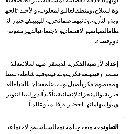
وة
السلاح،
ومنطق
الغالب
والمغلوب،
والأجندات
الجه
وية
والثأرية،
وثانيهما
ضمان
حرية
الليبيين
في
اختيار
الن
ظام
السياسي
والاقتصادي
والاجتماعي
الذي
يرتضونه،
دون
إقصاء
.
–
إعداد
الأرضية
الفكرية
الديمقراطية
الملائمة
للا
ستمرار
في
نهضة
فكرية
وثقافية
وفنية
شاملة،
تستل
هم
من
منهج
فكري
أصيل،
وتتفاعل
مع
حاجات
الحياة
الع
صرية،
والمنجزات
الإنسانية،
تأكيداً
لدور
ليبيا
التنوير
ي،
وإسهاماتها
الحضارية
إقليمياً
وعالمياً
.
–
التعاون
مع
جميع
قوى
المجتمع
السياسية
والاجتماعي