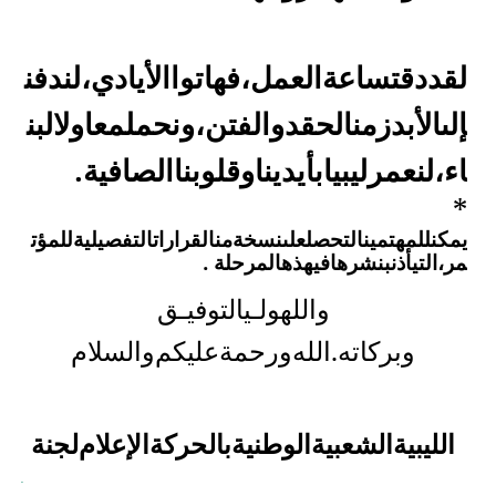
لقد
دقت
ساعة
العمل،
فهاتوا
الأيادي،
لندفن
إلى
الأبد
زمن
الحقد
والفتن،
ونحمل
معاول
البن
اء،
لنعمر
ليبيا
بأيدينا
وقلوبنا
الصافية
.
*
يمكن
للمهتمين
التحصل
على
نسخة
من
القرارات
التفصيلية
للمؤت
مر،
التي
أذن
بنشرها
في
هذه
المرحلة
.
والله
ولـي
التوفيـق
وبركاته.
الله
ورحمة
عليكم
والسلام
الليبية
الشعبية
الوطنية
بالحركة
الإعلام
لجنة
.