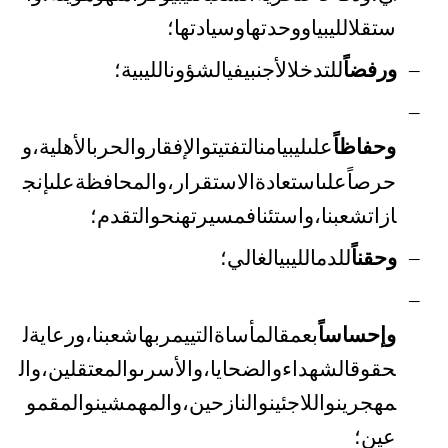
ستقلال
ليبيا
ووحدتها
وسيادتها؛
ورفضاً
للتدخل
الأجنبي
في
الشؤون
الليبية؛
–
–
وحفاظاً
على
ليبيا
من
التفتيت
والإفقار
والحرب
،
و
الأهلية
حرصاً
على
استعادة
الاستقرار،
والمحافظة
على
إنج
ازات
شعبنا،
واستئناف
مسيرته
نحو
التقدم؛
وحقناً
للدم
الليبي
الغالي؛
–
–
وإحساساً
بعمق
المأساة
التي
يمر
بها
شعبنا،
ورعاية
ل
حقوق
الشهداء
والضحايا،
والأسرى
والمعتقلين،
وال
مهجرين
واللاجئين
والنازحين،
والمهمشين
والمقمو
عين؛