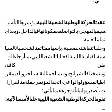
ي؛
عقدت
الحركة
الوطنية
الشعبية
الليبية
مؤتمرها
التأسي
سي
في
المهجر،
بالتواصل
مع
مكوناتها
في
الداخل،
وبعد
اج
تماعات
عامة
،
وحلقات
نقاش
تخصصية،
بإسهام
مئات
من
الشخصيات
السيا
سية
القيادية
الليبية
لفعاليات
الشعب
الليبي،
من
أرجاء
الو
طن
كافة،
ومن
مختلف
الشرائح،
وفي
مناخ
من
النقاش
الحر
والديمقر
اطي
المسؤول
والواعي،
اتخذ
المؤتمر
جملة
من
القرارا
ت،
أصدر
بها
بياناً
نوجزه
في
ما
يأتي
:
تقوم
الحركة
الوطنية
الشعبية
الليبية
على
الأسس
الآتية
:
–