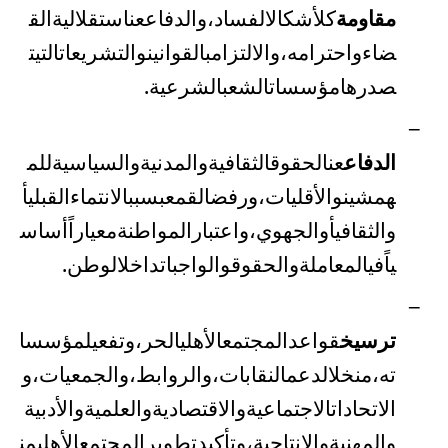
مقاومة
كل
أشكال
الفساد،
والدفاع
عن
استقلالية
الق
ضاء
واحترامه،
والالتزام
بالقوانين
والتشريعات
التي
ت
صدرها
مؤسسات
الشعب
الشرعية
.
–
الدفاع
عن
الحقوق
الثقافية
والمدنية
والسياسية
للم
همشين
والأقليات،
ورفض
القمع
بسبب
الانتماء
القبلي
أ
و
الثقافي
أو
الجهوي،
واعتبار
المواطنة
معياراً
أساس
ياً
في
المعاملة
والحقوق
والواجبات
داخل
الوطن
.
–
ترسيخ
قواعد
المجتمع
الأهلي
الحر،
وتفعيل
مؤسسا
ته،
من
خلال
دعم
النقابات،
والروابط،
والجمعيات،
و
الاتحادات
الاجتماعية
والاقتصادية
والعلمية
والأدبية
والمهنية
والإنتاجية،
وتأكيد
تطوير
المجتمع
الأهلي
من