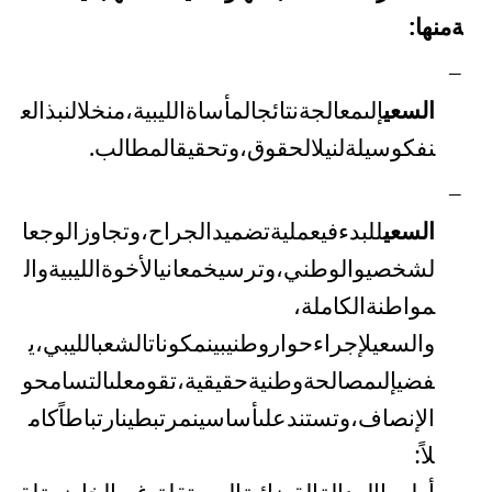
ة
منها
:
–
السعي
إلى
معالجة
نتائج
المأساة
الليبية،
من
خلال
نبذ
الع
نف
كوسيلة
لنيل
الحقوق،
وتحقيق
المطالب
.
–
السعي
للبدء
في
عملية
تضميد
الجراح،
وتجاوز
الوجع
ا
لشخصي
والوطني،
وترسيخ
معاني
الأخوة
الليبية
وال
مواطنة
الكاملة
،
والسعي
لإجراء
حوار
وطني
بين
مكونات
الشعب
الليبي،
ي
فضي
إلى
مصالحة
وطنية
حقيقية،
تقوم
على
التسامح
و
الإنصاف،
وتستند
على
أساسين
مرتبطين
ارتباطاً
كام
لاً
:
أولهما
العدالة
القضائية
المستقلة،
غير
الخاضعة
لق