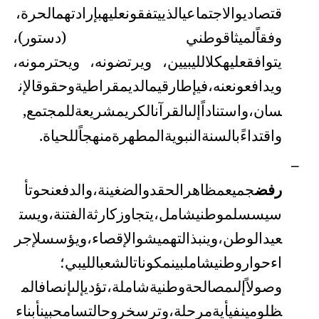
قتصادي
والاجتماعي
الذي
يتفقون
عليه
بإرادتهم
الحرة،
وفقاً
لميثاق
وطني
(
دستور
)،
يتوافق
عليه
كل
الليبيين
،
ويرتضونه
،
ويحترمونه
،
ويدافعون
عنه،
في
إطار
قيم
الديمقراطية
وحقوق
الإن
،
واستناداً
إلى
القرآن
الكريم
شريعة
للمجتمع
,
سان
واقتداءً
بالسنة
النبوية
المطهرة
منهجاً
للحياة
.
–
رفض
جميع
مظاهر
الحقد
والضغينة،
والدفع
نحو
تأ
سيس
سلم
وطني
شامل،
يتجاوز
كارثة
الفتنة،
ويست
عيد
الوطن،
وينبذ
التهميش
والإقصاء،
ويؤسس
لإجر
اء
حوار
وطني
شامل
بين
مكونات
الشعب
الليبي؛
وصولاً
إلى
مصالحة
وطنية
شاملة،
تؤدي
إلى
إنصاف
الم
ظلومين
في
أية
مرحلة،
وترسخ
روح
التسامح
بين
أبناء