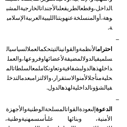
الداخل،
وقطع
الطريق
على
الأجندات
الخارجية
المشب
وهة،
أو
المنسلخة
عن
هويتنا
الليبية
العربية
الإسلامي
ة
.
–
احترام
الأنظمة
والقوانين
التي
تحكم
العمل
السياسي
ال
سلمي
في
الدول
المضيفة
لأعضائها
وفروعها،
والعمل
داخل
هذه
الدول
بشفافية
وتعاون
كامل
مع
السلطات
الم
حلية
من
أجل
الأمن
والاستقرار،
والالتزام
بعدم
التدخل
في
الشؤون
الداخلية
لهذه
الدول
.
–
الدعوة
إلى
عودة
القوات
المسلحة
الوطنية
والأجهزة
الأمنية
، وبنائها
على
أسس
مهنية
وطنية
،