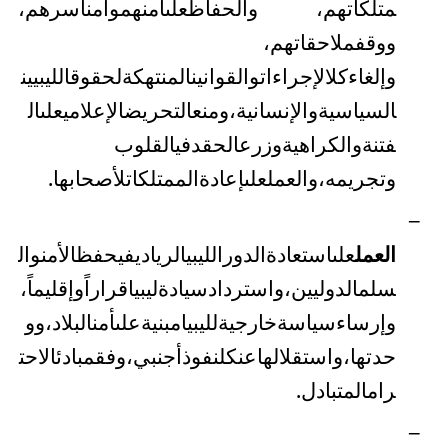
متلكاتهم
،
والحفاظ
على
أمنهم
وأمن
أسرهم
،
ووقف
ملاحقاتهم
،
وإلغاء
كل
الإجراءات
والقوانين
المنتهكة
لحقوق
الليبيين
السياسية
والإنسانية،
ومنع
التحريض
الإعلامي
على
ال
فتنة
والكراهية
وزرع
الحقد
في
القلوب
وتجريمه،
والعمل
على
إعادة
الممتلكات
لأصحابها
.
–
العمل
على
استعادة
الدور
الليبي
الريادي
في
حفظ
الأمن
وال
سلم
الدوليين،
واسترداد
سيادة
ليبيا
قراراً
وإقليماً،
وإرساء
سياسة
خارجية
لليبيا
مبنية
على
أمن
البلاد،
وو
حدتها،
واستقلالها
عن
كل
نفوذ
أجنبي،
وفق
مبادئ
الاحت
رام
المتبادل
.
–