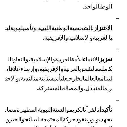
الوطن
الواحد
.
–
الاعتزاز
بالشخصية
الوطنية
الليبية،
وتأصيل
هوية
ليب
يا
العربية
والإسلامية
والإفريقية
.
–
تعزيز
الانتماء
للأمة
العربية
والإسلامية،
والتعاون
ال
كامل
مع
الشعوب
العربية
والإفريقية،
وإرساء
علاقات
ليبيا
مع
العالم
الخارجي
على
أسس
ثابتة
من
الندية،
والاحت
رام
المتبادل،
والمصالح
المشتركة
.
–
تأكيد
أن
القرآن
الكريم
والسنة
النبوية
المطهرة
مصاب
يح
هدى
ونور،
تقود
حركة
المجتمع
في
ليبيا
نحو
الخير
و