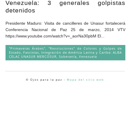
Venezuela: 3 generales golpistas
Andrés Vázquez de Sola
detenidos
Presidente Maduro: Visita de cancilleres de Unasur fortalecerá
Conferencia Nacional de Paz 25 de marzo, 2014 VTV
https://www.youtube.com/watch?v=_aorNa30pbM El...
"Primaveras Árabes", "Revoluciones" de Colores y Golpes de
Estado
,
Fascistas
,
Integración de América Latina y Caribe: ALBA
CELAC UNASUR MERCOSUR
,
Soberanía
,
Venezuela
© Ojos para la paz -
Mapa del sitio web