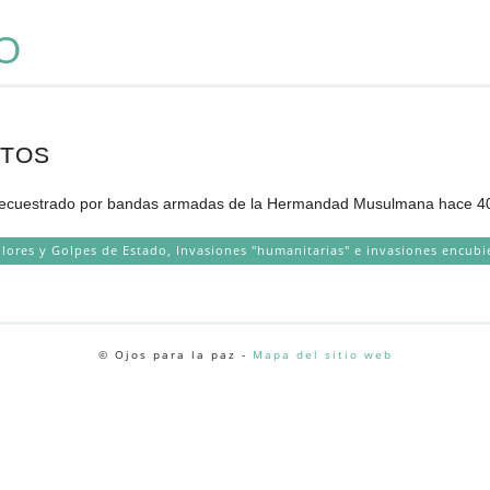
O
NTOS
 secuestrado por bandas armadas de la Hermandad Musulmana hace 40 
olores y Golpes de Estado
,
Invasiones "humanitarias" e invasiones encubi
© Ojos para la paz -
Mapa del sitio web