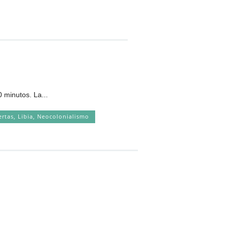
minutos. La...
ertas
,
Libia
,
Neocolonialismo