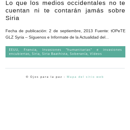
Lo que los medios occidentales no te
Andrés Vázquez de Sola
cuentan ni te contarán jamás sobre
Siria
Fecha de publicación: 2 de septiembre, 2013 Fuente: tOPeTE
GLZ Syria – Síguenos e Informate de la Actualidad del...
EEUU
,
Francia
,
Invasiones "humanitarias" e invasiones
encubiertas
,
Siria
,
Siria Baathista
,
Soberanía
,
Vídeos
© Ojos para la paz -
Mapa del sitio web