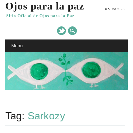
Ojos para la paz
07/08/2026
Sitio Oficial de Ojos para la Paz
Main menu
Skip
Menu
to
content
Tag:
Sarkozy