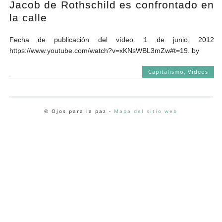
Jacob de Rothschild es confrontado en
Andrés Vázquez de Sola
la calle
Fecha de publicación del vídeo: 1 de junio, 2012
https://www.youtube.com/watch?v=xKNsWBL3mZw#t=19. by
Capitalismo
,
Vídeos
© Ojos para la paz -
Mapa del sitio web