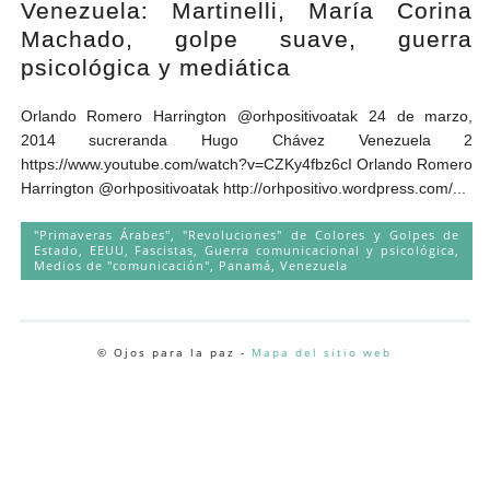
Venezuela: Martinelli, María Corina
Andrés Vázquez de Sola
Machado, golpe suave, guerra
psicológica y mediática
Orlando Romero Harrington @orhpositivoatak 24 de marzo,
2014 sucreranda Hugo Chávez Venezuela 2
https://www.youtube.com/watch?v=CZKy4fbz6cI Orlando Romero
Harrington @orhpositivoatak http://orhpositivo.wordpress.com/...
"Primaveras Árabes", "Revoluciones" de Colores y Golpes de
Estado
,
EEUU
,
Fascistas
,
Guerra comunicacional y psicológica
,
Medios de "comunicación"
,
Panamá
,
Venezuela
© Ojos para la paz -
Mapa del sitio web