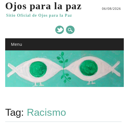
Ojos para la paz
06/08/2026
Sitio Oficial de Ojos para la Paz
Main menu
Skip
Menu
to
content
Tag:
Racismo