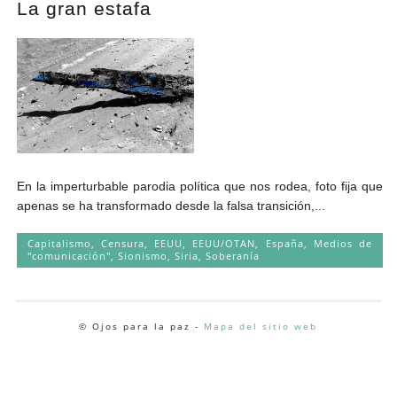
La gran estafa
Andrés Vázquez de Sola
En la imperturbable parodia política que nos rodea, foto fija que
apenas se ha transformado desde la falsa transición,...
Capitalismo
,
Censura
,
EEUU
,
EEUU/OTAN
,
España
,
Medios de
"comunicación"
,
Sionismo
,
Siria
,
Soberanía
© Ojos para la paz -
Mapa del sitio web