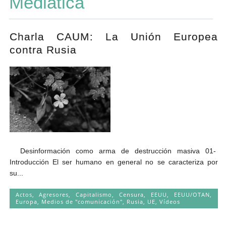
Mediática
Andrés Vázquez de Sola
Charla CAUM: La Unión Europea
contra Rusia
Desinformación como arma de destrucción masiva 01-
Introducción El ser humano en general no se caracteriza por
su...
Actos
,
Agresores
,
Capitalismo
,
Censura
,
EEUU
,
EEUU/OTAN
,
Europa
,
Medios de "comunicación"
,
Rusia
,
UE
,
Vídeos