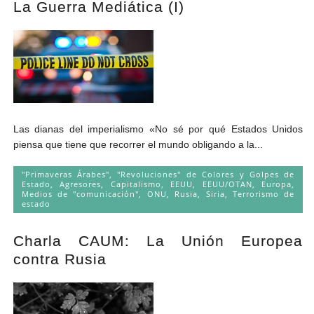
La Guerra Mediática (I)
Andrés Vázquez de Sola
Las dianas del imperialismo «No sé por qué Estados Unidos
piensa que tiene que recorrer el mundo obligando a la...
"Primaveras Árabes", "Revoluciones" de Colores y Golpes de
Estado
,
Agresores
,
Capitalismo
,
EEUU
,
EEUU/OTAN
,
Europa
,
Medios de "comunicación"
,
ONU
,
Rusia
,
Siria
,
Terrorismo de
estado
Charla CAUM: La Unión Europea
contra Rusia