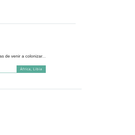
s de venir a colonizar...
África
,
Libia