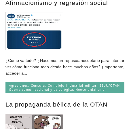
Afirmacionismo y regresión social
Andrés Vázquez de Sola
¿Cómo va todo? ¿Hacemos un repaso/anecdotario para intentar
ver cómo funciona todo desde hace muchos años? (Importante,
acceder a...
Agresiones
,
Censura
,
Complejo industrial militar
,
EEUU/OTAN
,
Guerra comunicacional y psicológica
,
Neocolonialismo
La propaganda bélica de la OTAN