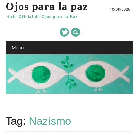
Ojos para la paz
10/08/2026
Sitio Oficial de Ojos para la Paz
Main menu
Skip
Menu
to
content
Tag:
Nazismo