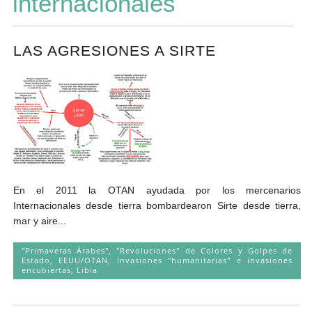
internacionales
Andrés Vázquez de Sola
LAS AGRESIONES A SIRTE
En el 2011 la OTAN ayudada por los mercenarios
Internacionales desde tierra bombardearon Sirte desde tierra,
mar y aire...
"Primaveras Árabes", "Revoluciones" de Colores y Golpes de
Estado
,
EEUU/OTAN
,
Invasiones "humanitarias" e invasiones
encubiertas
,
Libia