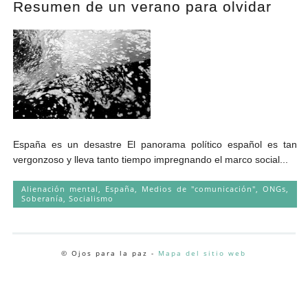
Resumen de un verano para olvidar
Andrés Vázquez de Sola
España es un desastre El panorama político español es tan
vergonzoso y lleva tanto tiempo impregnando el marco social...
Alienación mental
,
España
,
Medios de "comunicación"
,
ONGs
,
Soberanía
,
Socialismo
© Ojos para la paz -
Mapa del sitio web