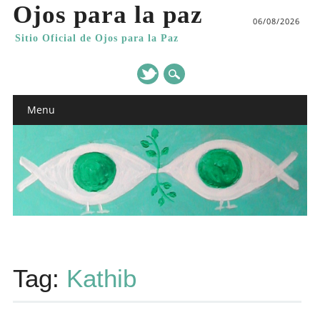
Ojos para la paz
06/08/2026
Sitio Oficial de Ojos para la Paz
Main menu
Skip
Menu
to
content
Tag:
Kathib