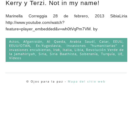
Kerry y Terzi. Not in my name!
Andrés Vázquez de Sola
Marinella Correggia 28 de febrero, 2013 SibiaLiria
http://www.youtube.com/watch?
feature=player_embedded&v=wh0tVqPm7VM. by
Actos
,
Afganistán
,
Al Qaeda
,
Arabia Saudí
,
Catar
,
EEUU
,
EEUU/OTAN
,
Ex-Yugoslavia
,
Invasiones "humanitarias" e
invasiones encubiertas
,
Irak
,
Italia
,
Libia
,
Revolución Verde de
la Jamahiriyah
,
Siria
,
Siria Baathista
,
Soberanía
,
Turquía
,
UE
,
Vídeos
© Ojos para la paz -
Mapa del sitio web