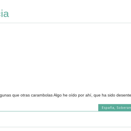
ia
gunas que otras carambolas Algo he oído por ahí, que ha sido desenter
España
,
Soberan