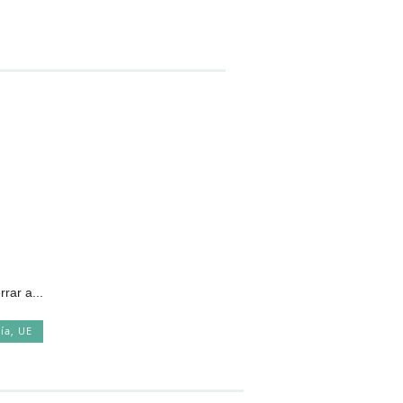
rar a...
ía
,
UE