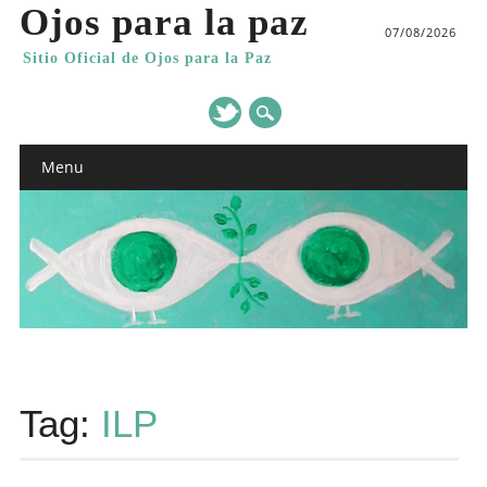
Ojos para la paz
07/08/2026
Sitio Oficial de Ojos para la Paz
Main menu
Skip
Menu
to
content
Tag:
ILP