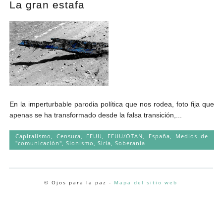
La gran estafa
Andrés Vázquez de Sola
En la imperturbable parodia política que nos rodea, foto fija que
apenas se ha transformado desde la falsa transición,...
Capitalismo
,
Censura
,
EEUU
,
EEUU/OTAN
,
España
,
Medios de
"comunicación"
,
Sionismo
,
Siria
,
Soberanía
© Ojos para la paz -
Mapa del sitio web