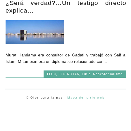
¿Será verdad?…Un testigo directo
Andrés Vázquez de Sola
explica…
Murat Hamiama era consultor de Gadafi y trabajó con Saif al
Islam. M también era un diplomático relacionado con...
EEUU
,
EEUU/OTAN
,
Libia
,
Neocolonialismo
© Ojos para la paz -
Mapa del sitio web