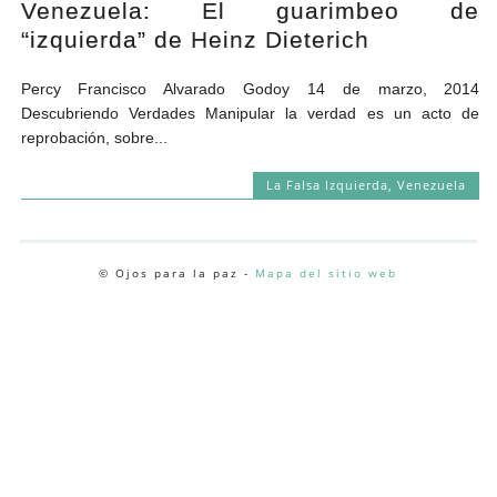
Venezuela: El guarimbeo de
Andrés Vázquez de Sola
“izquierda” de Heinz Dieterich
Percy Francisco Alvarado Godoy 14 de marzo, 2014
Descubriendo Verdades Manipular la verdad es un acto de
reprobación, sobre...
La Falsa Izquierda
,
Venezuela
© Ojos para la paz -
Mapa del sitio web