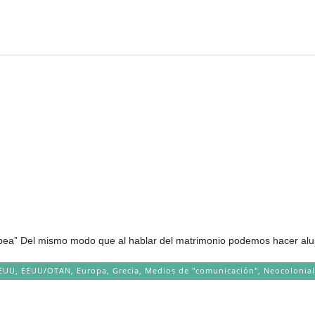
opea” Del mismo modo que al hablar del matrimonio podemos hacer alus
EUU
,
EEUU/OTAN
,
Europa
,
Grecia
,
Medios de "comunicación"
,
Neocolonia