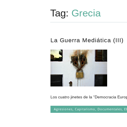
Tag:
Grecia
La Guerra Mediática (III)
Los cuatro jinetes de la “Democracia Eur
Agresiones
,
Capitalismo
,
Documentales
,
E