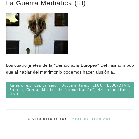
La Guerra Mediática (III)
Andrés Vázquez de Sola
Los cuatro jinetes de la “Democracia Europea” Del mismo modo
que al hablar del matrimonio podemos hacer alusión a...
Agresiones
,
Capitalismo
,
Documentales
,
EEUU
,
EEUU/OTAN
,
Europa
,
Grecia
,
Medios de "comunicación"
,
Neocolonialismo
,
ONU
© Ojos para la paz -
Mapa del sitio web