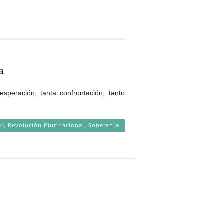
a
peración, tanta confrontación, tanto
ar
,
Revolución Plurinacional
,
Soberanía