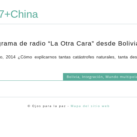
7+China
ograma de radio “La Otra Cara” desde Bolivi
 2014 ¿Cómo explicarnos tantas catástrofes naturales, tanta deses
Bolivia
,
Integración
,
Mundo multipol
© Ojos para la paz -
Mapa del sitio web