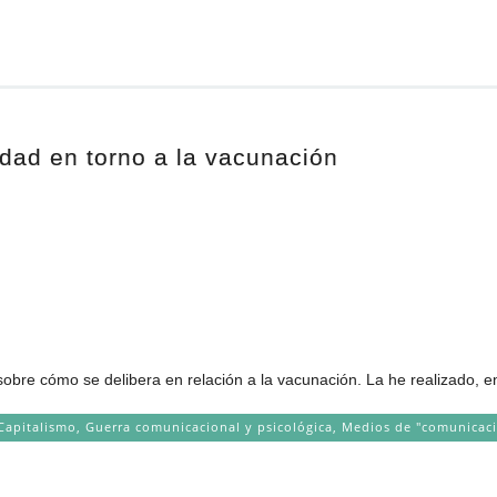
dad en torno a la vacunación
bre cómo se delibera en relación a la vacunación. La he realizado, en
Capitalismo
,
Guerra comunicacional y psicológica
,
Medios de "comunicac