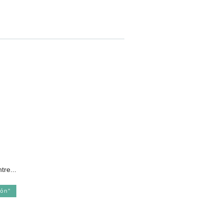
tre...
ión"