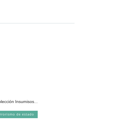
olección Insumisos...
rrorismo de estado