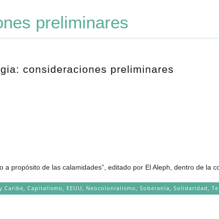
ones preliminares
egia: consideraciones preliminares
o a propósito de las calamidades”, editado por El Aleph, dentro de la c
y Caribe
,
Capitalismo
,
EEUU
,
Neocolonialismo
,
Soberanía
,
Solidaridad
,
Te